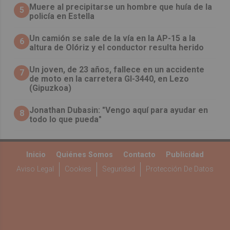
Muere al precipitarse un hombre que huía de la
5
policía en Estella
Un camión se sale de la vía en la AP-15 a la
6
altura de Olóriz y el conductor resulta herido
Un joven, de 23 años, fallece en un accidente
7
de moto en la carretera GI-3440, en Lezo
(Gipuzkoa)
Jonathan Dubasin: "Vengo aquí para ayudar en
8
todo lo que pueda"
Inicio
Quiénes Somos
Contacto
Publicidad
Aviso Legal
Cookies
Seguridad
Protección De Datos