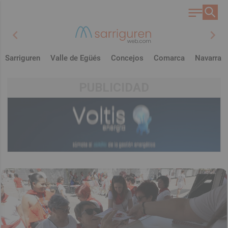
chevron_left
chevron_right
Sarriguren
Valle de Egüés
Concejos
Comarca
Navarra
PUBLICIDAD