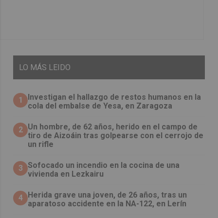
LO
MÁS LEIDO
Investigan el hallazgo de restos humanos en la
1
cola del embalse de Yesa, en Zaragoza
Un hombre, de 62 años, herido en el campo de
2
tiro de Aizoáin tras golpearse con el cerrojo de
un rifle
Sofocado un incendio en la cocina de una
3
vivienda en Lezkairu
Herida grave una joven, de 26 años, tras un
4
aparatoso accidente en la NA-122, en Lerín