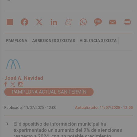
Share
Facebook
X
LinkedIn
Meneame
WhatsApp
Message
Email
Pr
PAMPLONA
AGRESIONES SEXISTAS
VIOLENCIA SEXISTA
José A. Navidad
PAMPLONA ACTUAL SAN FERMÍN
Publicado: 11/07/2025 ·
12:00
Actualizado: 11/07/2025 · 12:00
El dispositivo de información municipal ha
experimentado un aumento del 9% de atenciones
respecto a 2024, con un notable crecimiento