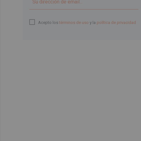
Acepto los
términos de uso
y la
política de privacidad