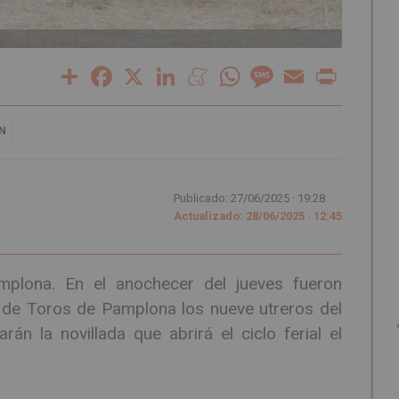
Share
Facebook
X
LinkedIn
Meneame
WhatsApp
Message
Email
Print
N
Publicado: 27/06/2025 ·
19:28
Actualizado: 28/06/2025 · 12:45
plona. En el anochecer del jueves fueron
 de Toros de Pamplona los nueve utreros del
án la novillada que abrirá el ciclo ferial el