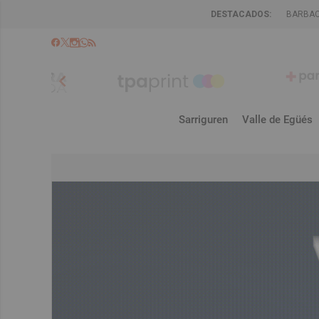
DESTACADOS:
BARBA
chevron_left
Sarriguren
Valle de Egüés