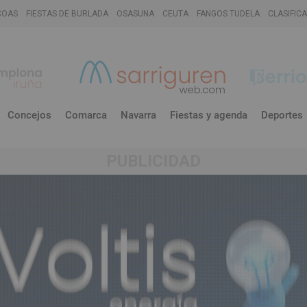
COAS
FIESTAS DE BURLADA
OSASUNA
CEUTA
FANGOS TUDELA
CLASIFIC
Concejos
Comarca
Navarra
Fiestas y agenda
Deportes
PUBLICIDAD