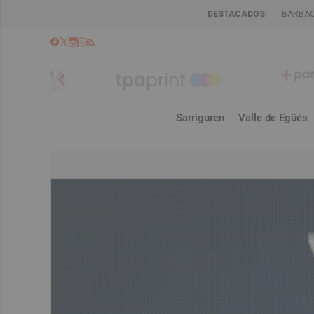
DESTACADOS:
BARBA
chevron_left
Sarriguren
Valle de Egüés