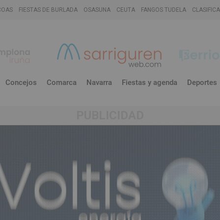
COAS
FIESTAS DE BURLADA
OSASUNA
CEUTA
FANGOS TUDELA
CLASIFIC
Concejos
Comarca
Navarra
Fiestas y agenda
Deportes
PUBLICIDAD