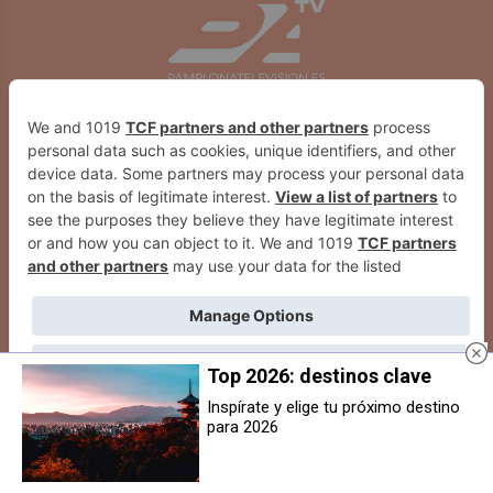
Top 2026: destinos clave
Inspírate y elige tu próximo destino
para 2026
El vecindario de Erripagaña alza la
Pernando Barrena (EH Bildu)
voz ante la inacción institucional:
denuncia en Bruselas el cierre de
harán caceroladas cada jueves
BSH Esquíroz y muestra su
solidaridad con la plantilla