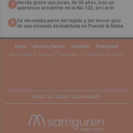
Herida grave una joven, de 26 años, tras un
7
aparatoso accidente en la NA-122, en Lerín
Se derrumba parte del tejado y del tercer piso
8
de una vivienda deshabitada en Puente la Reina
Inicio
Quiénes Somos
Contacto
Publicidad
Aviso Legal
Cookies
Seguridad
Protección De Datos
WEBS DEL GRUPO COMUNIKAZE