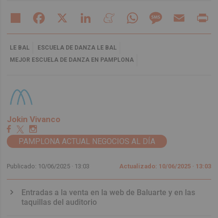
Share
Facebook
X
LinkedIn
Meneame
WhatsApp
Message
Email
Pr
LE BAL
ESCUELA DE DANZA LE BAL
MEJOR ESCUELA DE DANZA EN PAMPLONA
Jokin Vivanco
PAMPLONA ACTUAL NEGOCIOS AL DÍA
Publicado: 10/06/2025 ·
13:03
Actualizado: 10/06/2025 · 13:03
Entradas a la venta en la web de Baluarte y en las
taquillas del auditorio