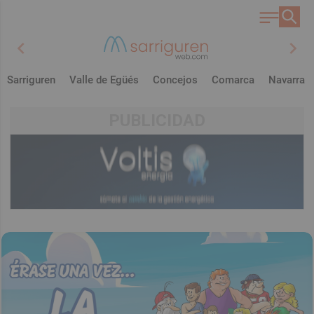
chevron_left
chevron_right
Sarriguren
Valle de Egüés
Concejos
Comarca
Navarra
PUBLICIDAD