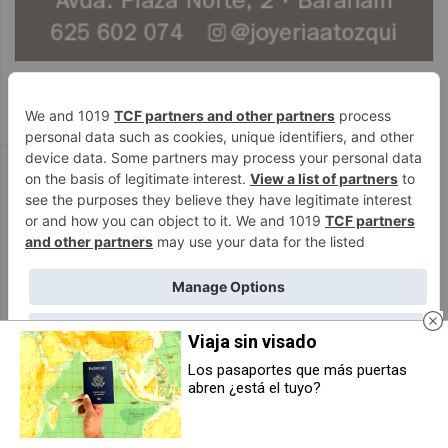
PUBLICIDAD
Viaja sin visado
Los pasaportes que más puertas
abren ¿está el tuyo?
Caballero (UPN) reprocha a Geroa
Una mujer de 34 años resulta
Bai su «empeño en bloquear
herida leve en una caída de moto
infraestructuras clave» en
en la ronda PA-30, en Berrioplano
referencia a Yesa