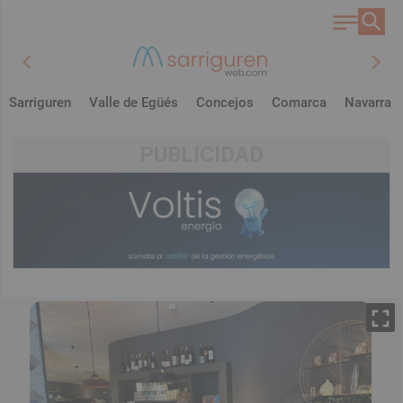
chevron_left
chevron_right
Sarriguren
Valle de Egüés
Concejos
Comarca
Navarra
PUBLICIDAD