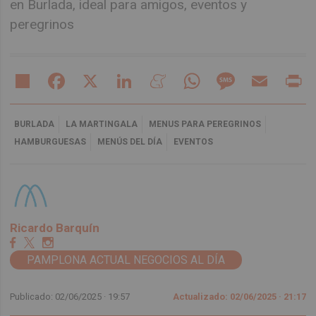
en Burlada, ideal para amigos, eventos y
peregrinos
Share
Facebook
X
LinkedIn
Meneame
WhatsApp
Message
Email
Pr
BURLADA
LA MARTINGALA
MENUS PARA PEREGRINOS
HAMBURGUESAS
MENÚS DEL DÍA
EVENTOS
Ricardo Barquín
PAMPLONA ACTUAL NEGOCIOS AL DÍA
Publicado: 02/06/2025 ·
19:57
Actualizado: 02/06/2025 · 21:17