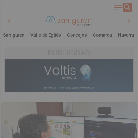
chevron_left
chevron_right
Sarriguren
Valle de Egüés
Concejos
Comarca
Navarra
PUBLICIDAD