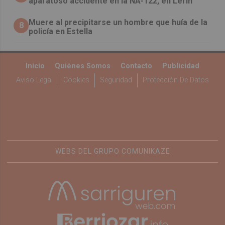
aparatoso accidente en la NA-122, en Lerín
Muere al precipitarse un hombre que huía de la
8
policía en Estella
Inicio
Quiénes Somos
Contacto
Publicidad
Aviso Legal
Cookies
Seguridad
Protección De Datos
WEBS DEL GRUPO COMUNIKAZE