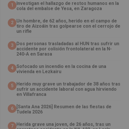
Investigan el hallazgo de restos humanos en la
1
cola del embalse de Yesa, en Zaragoza
Un hombre, de 62 años, herido en el campo de
2
tiro de Aizoáin tras golpearse con el cerrojo de
un rifle
​Dos personas trasladadas al HUN tras sufrir un
3
accidente por colisión frontolateral en la N-
240-A en Sarasa
Sofocado un incendio en la cocina de una
4
vivienda en Lezkairu
Herido muy grave un trabajador de 38 años tras
5
sufrir un accidente laboral con agua hirviendo
en Villafranca
[Santa Ana 2026] Resumen de las fiestas de
6
Tudela 2026
Herida grave una joven, de 26 años, tras un
7