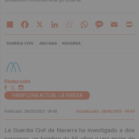
Share
Facebook
X
LinkedIn
Meneame
WhatsApp
Message
Email
Pr
GUARDIA CIVIL
ANCIANA
NAVARRA
Redacción
PAMPLONA ACTUAL LA RIBERA
Publicado: 28/05/2025 ·
09:43
Actualizado: 28/05/2025 · 09:43
La Guardia Civil de Navarra ha investigado a dos
personas, un hombre de 55 años y una mujer de