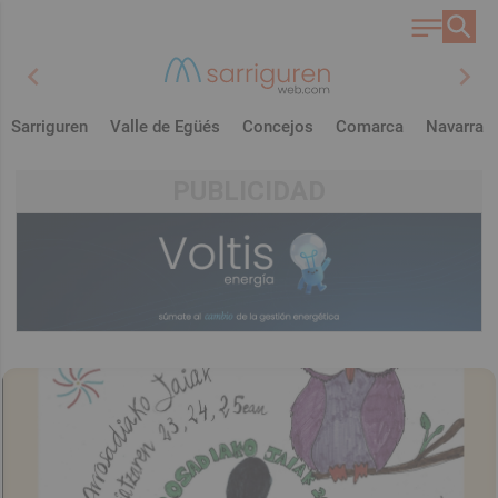
chevron_left
chevron_right
Sarriguren
Valle de Egüés
Concejos
Comarca
Navarra
PUBLICIDAD