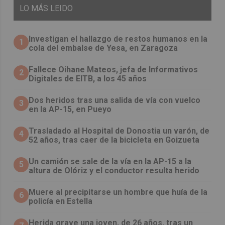
LO
MÁS LEIDO
Investigan el hallazgo de restos humanos en la
1
cola del embalse de Yesa, en Zaragoza
Fallece Oihane Mateos, jefa de Informativos
2
Digitales de EITB, a los 45 años
Dos heridos tras una salida de vía con vuelco
3
en la AP-15, en Pueyo
Trasladado al Hospital de Donostia un varón, de
4
52 años, tras caer de la bicicleta en Goizueta
Un camión se sale de la vía en la AP-15 a la
5
altura de Olóriz y el conductor resulta herido
Muere al precipitarse un hombre que huía de la
6
policía en Estella
Herida grave una joven, de 26 años, tras un