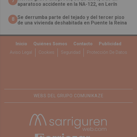
7
aparatoso accidente en la NA-122, en Lerín
Se derrumba parte del tejado y del tercer piso
8
de una vivienda deshabitada en Puente la Reina
Inicio
Quiénes Somos
Contacto
Publicidad
Aviso Legal
Cookies
Seguridad
Protección De Datos
WEBS DEL GRUPO COMUNIKAZE