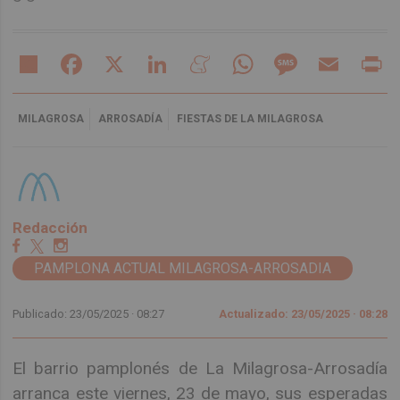
Share
Facebook
X
LinkedIn
Meneame
WhatsApp
Message
Email
Pr
MILAGROSA
ARROSADÍA
FIESTAS DE LA MILAGROSA
Redacción
PAMPLONA ACTUAL MILAGROSA-ARROSADIA
Publicado: 23/05/2025 ·
08:27
Actualizado: 23/05/2025 · 08:28
El barrio pamplonés de La Milagrosa-Arrosadía
arranca este viernes, 23 de mayo, sus esperadas