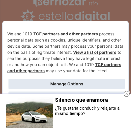
Silencio que enamora
¿Te gustaría conducir y relajarte al
mismo tiempo?
Ola Arafat: «No podemos asistir
Descarrila un tren en Cortes: no
impasibles a este genocidio en
se registraron heridos pese al
Gaza»
susto aunque sí importantes
retrasos