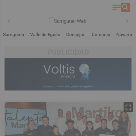
chevron_left
chevron_right
Sarriguren
Valle de Egüés
Concejos
Comarca
Navarra
PUBLICIDAD