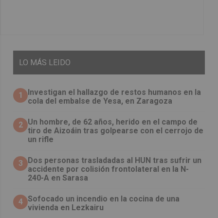
LO
MÁS LEIDO
Investigan el hallazgo de restos humanos en la
1
cola del embalse de Yesa, en Zaragoza
Un hombre, de 62 años, herido en el campo de
2
tiro de Aizoáin tras golpearse con el cerrojo de
un rifle
​Dos personas trasladadas al HUN tras sufrir un
3
accidente por colisión frontolateral en la N-
240-A en Sarasa
Sofocado un incendio en la cocina de una
4
vivienda en Lezkairu