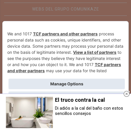
WEBS DEL GRUPO COMUNIKAZE
El truco contra la cal
Di adiós a la cal del baño con estos
sencillos consejos
Detienen a un varón por robo con
La Navarra Innovation Week llega
violencia, lesiones leves y
a su ecuador poniendo el foco en
amenazas en Peralta
la innovación social