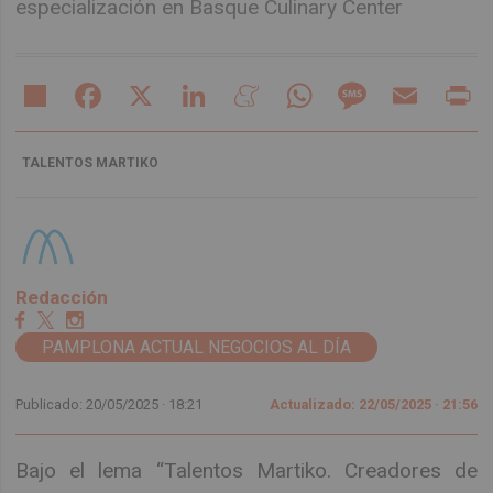
especialización en Basque Culinary Center
Share
Facebook
X
LinkedIn
Meneame
WhatsApp
Message
Email
Pr
TALENTOS MARTIKO
Redacción
PAMPLONA ACTUAL NEGOCIOS AL DÍA
Publicado: 20/05/2025 ·
18:21
Actualizado: 22/05/2025 · 21:56
Bajo el lema “Talentos Martiko. Creadores de