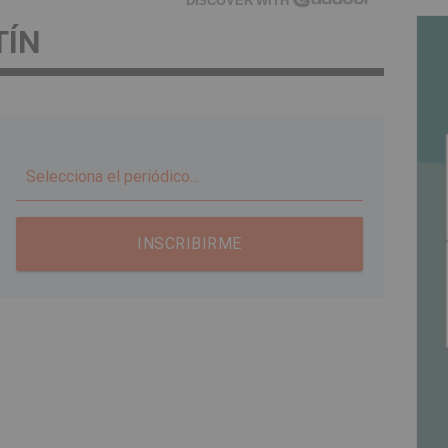
DISCOVER WITH
TÍN
▼
INSCRIBIRME