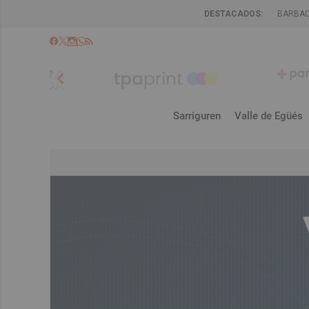
DESTACADOS:
BARBA
chevron_left
Sarriguren
Valle de Egüés