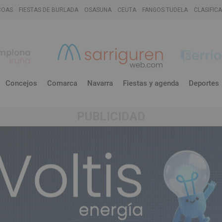
COAS
FIESTAS DE BURLADA
OSASUNA
CEUTA
FANGOS TUDELA
CLASIFIC
Concejos
Comarca
Navarra
Fiestas y agenda
Deportes
PUBLICIDAD