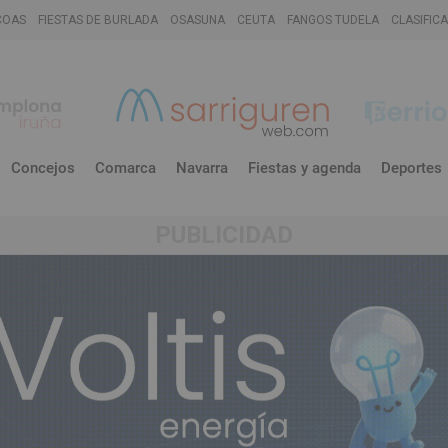
COAS
FIESTAS DE BURLADA
OSASUNA
CEUTA
FANGOS TUDELA
CLASIFIC
Concejos
Comarca
Navarra
Fiestas y agenda
Deportes
PUBLICIDAD