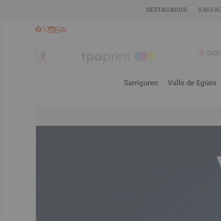
DESTACADOS:
BARBA
chevron_left
Sarriguren
Valle de Egüés