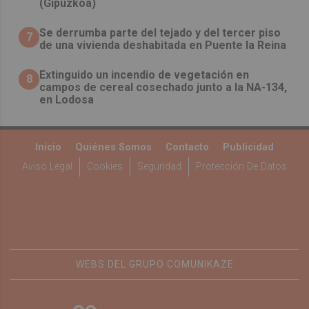
(Gipuzkoa)
Se derrumba parte del tejado y del tercer piso
7
de una vivienda deshabitada en Puente la Reina
Extinguido un incendio de vegetación en
8
campos de cereal cosechado junto a la NA-134,
en Lodosa
Inicio
Quiénes Somos
Contacto
Publicidad
Aviso Legal
Cookies
Seguridad
Protección De Datos
WEBS DEL GRUPO COMUNIKAZE