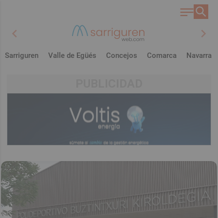
chevron_left
chevron_right
Sarriguren
Valle de Egüés
Concejos
Comarca
Navarra
PUBLICIDAD