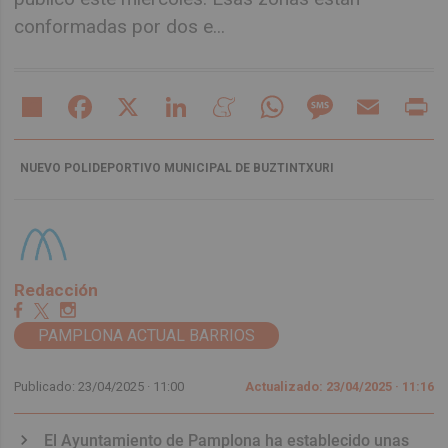
conformadas por dos e...
Share
Facebook
X
LinkedIn
Meneame
WhatsApp
Message
Email
Pr
NUEVO POLIDEPORTIVO MUNICIPAL DE BUZTINTXURI
Redacción
PAMPLONA ACTUAL BARRIOS
Publicado: 23/04/2025 ·
11:00
Actualizado: 23/04/2025 · 11:16
El Ayuntamiento de Pamplona ha establecido unas