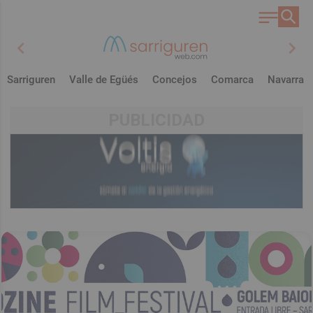
chevron_left
chevron_right
Sarriguren
Valle de Egüés
Concejos
Comarca
Navarra
PUBLICIDAD