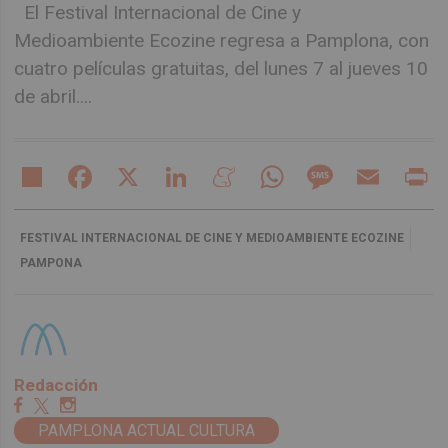
El Festival Internacional de Cine y
Medioambiente Ecozine regresa a Pamplona, con
cuatro películas gratuitas, del lunes 7 al jueves 10
de abril....
Share
Facebook
X
LinkedIn
Meneame
WhatsApp
Message
Email
Pr
FESTIVAL INTERNACIONAL DE CINE Y MEDIOAMBIENTE ECOZINE
PAMPONA
Redacción
PAMPLONA ACTUAL CULTURA