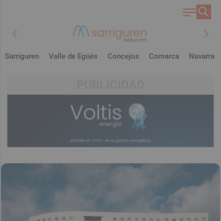
chevron_left
chevron_right
Sarriguren
Valle de Egüés
Concejos
Comarca
Navarra
PUBLICIDAD