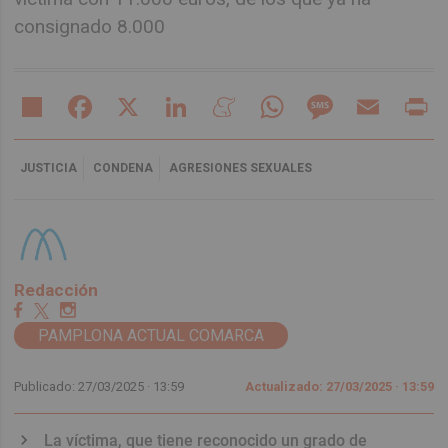
consignado 8.000
Share
Facebook
X
LinkedIn
Meneame
WhatsApp
Message
Email
Pr
JUSTICIA
CONDENA
AGRESIONES SEXUALES
Redacción
PAMPLONA ACTUAL COMARCA
Publicado: 27/03/2025 ·
13:59
Actualizado: 27/03/2025 · 13:59
La víctima, que tiene reconocido un grado de