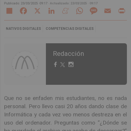
Publicado:
23/03/2025
·
09:17
· Actualizado:
23/03/2025
· 09:17
Share
Facebook
X
LinkedIn
Meneame
WhatsApp
Message
Email
Pr
NATIVOS DIGITALES
COMPETENCIAS DIGITALES
Redacción
Que no se enfaden mis estudiantes, no es nada
personal. Pero llevo casi 20 años dando clase de
Informática y cada vez veo menos destreza en el
uso del ordenador. Preguntas como “¿Dónde se
ha guardado el archivo que acabo de descargar?”