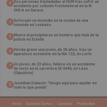
​Dos personas trasladadas al HUN tras sufrir un
3
accidente por colisión frontolateral en la N-
240-A en Sarasa
Sofocado un incendio en la cocina de una
4
vivienda en Lezkairu
Muere al precipitarse un hombre que huía de la
5
policía en Estella
Herida grave una joven, de 26 años, tras un
6
aparatoso accidente en la NA-122, en Lerín
Un joven, de 23 años, fallece en un accidente
7
de moto en la carretera GI-3440, en Lezo
(Gipuzkoa)
Jonathan Dubasin: "Vengo aquí para ayudar en
8
todo lo que pueda"
Inicio
Quiénes Somos
Contacto
Publicidad