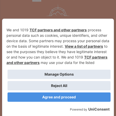
Cortes y desvíos en las villavesas
El Gobierno de Navarra y COMFIN
este domingo por la media
enfrentan los retos de la violencia
maratón Zubiri-Pamplona
económica