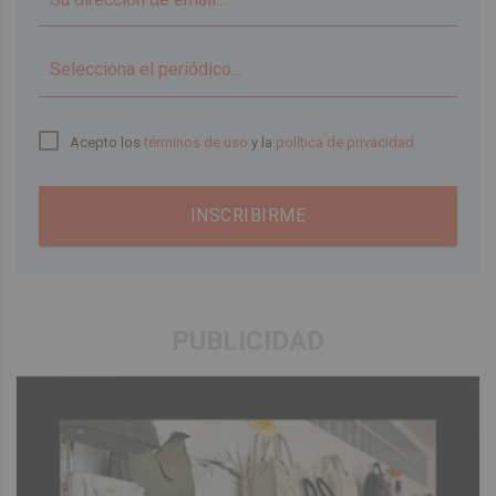
▼
Acepto los
términos de uso
y la
política de privacidad
INSCRIBIRME
PUBLICIDAD