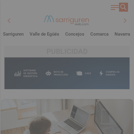
chevron_left
chevron_right
Sarriguren
Valle de Egüés
Concejos
Comarca
Navarra
PUBLICIDAD