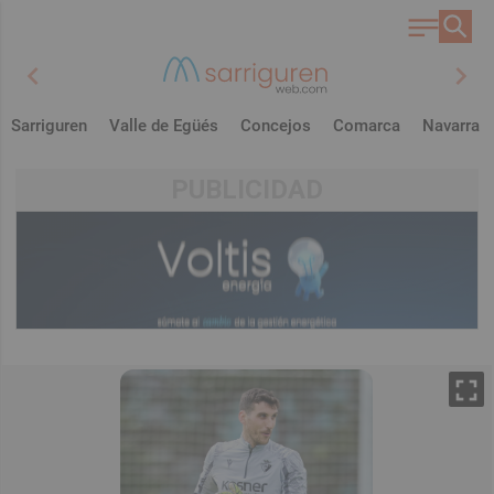
chevron_left
chevron_right
Sarriguren
Valle de Egüés
Concejos
Comarca
Navarra
PUBLICIDAD