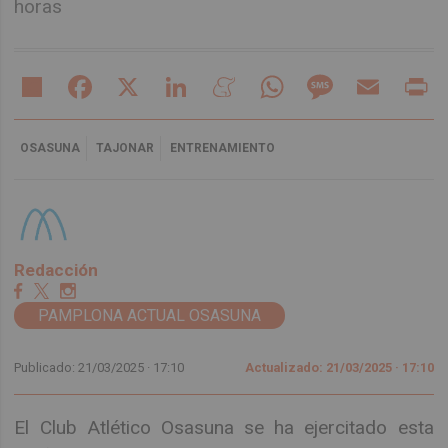
horas
Share
Facebook
X
LinkedIn
Meneame
WhatsApp
Message
Email
Pr
OSASUNA
TAJONAR
ENTRENAMIENTO
Redacción
PAMPLONA ACTUAL OSASUNA
Publicado: 21/03/2025 ·
17:10
Actualizado: 21/03/2025 · 17:10
El Club Atlético Osasuna se ha ejercitado esta