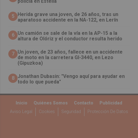
policía en Estella
Herida grave una joven, de 26 años, tras un
5
aparatoso accidente en la NA-122, en Lerín
Un camión se sale de la vía en la AP-15 a la
6
altura de Olóriz y el conductor resulta herido
Un joven, de 23 años, fallece en un accidente
7
de moto en la carretera GI-3440, en Lezo
(Gipuzkoa)
Jonathan Dubasin: "Vengo aquí para ayudar en
8
todo lo que pueda"
Inicio
Quiénes Somos
Contacto
Publicidad
Aviso Legal
Cookies
Seguridad
Protección De Datos