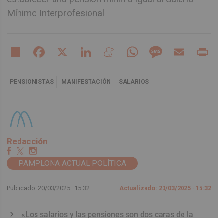
Mínimo Interprofesional
Share
Facebook
X
LinkedIn
Meneame
WhatsApp
Message
Email
Pr
PENSIONISTAS
MANIFESTACIÓN
SALARIOS
Redacción
PAMPLONA ACTUAL POLÍTICA
Publicado: 20/03/2025 ·
15:32
Actualizado: 20/03/2025 · 15:32
«Los salarios y las pensiones son dos caras de la