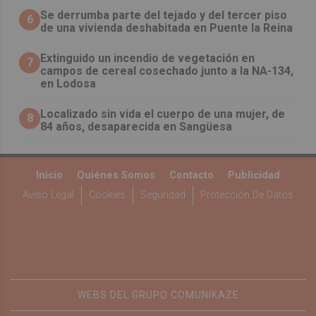
Se derrumba parte del tejado y del tercer piso
6
de una vivienda deshabitada en Puente la Reina
Extinguido un incendio de vegetación en
7
campos de cereal cosechado junto a la NA-134,
en Lodosa
Localizado sin vida el cuerpo de una mujer, de
8
84 años, desaparecida en Sangüesa
Inicio
Quiénes Somos
Contacto
Publicidad
Aviso Legal
Cookies
Seguridad
Protección De Datos
WEBS DEL GRUPO COMUNIKAZE