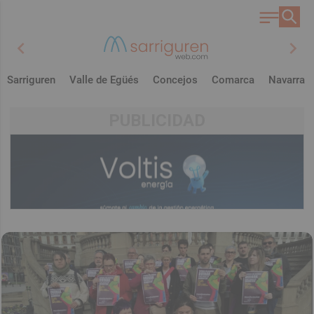
chevron_left
chevron_right
Sarriguren
Valle de Egüés
Concejos
Comarca
Navarra
PUBLICIDAD