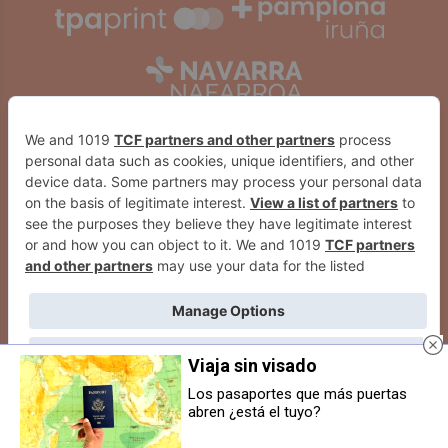
Viaja sin visado
2026
© Grupo Comunikaze
Los pasaportes que más puertas
abren ¿está el tuyo?
Desarrollado por:
OA Cloud
Isabel Pantoja, ingresada de
Una colisión lateral en Pamplona
urgencia en un hospital de
deja un hombre herido con