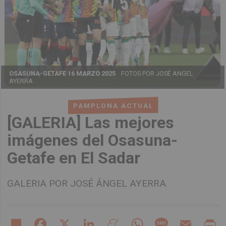
OSASUNA-GETAFE 16 MARZO 2025
FOTOS POR JOSÉ ANGEL
AYERRA
PAMPLONA ACTUAL
[GALERIA] Las mejores
imágenes del Osasuna-
Getafe en El Sadar
GALERIA POR JOSÉ ÁNGEL AYERRA
Share
Facebook
X
LinkedIn
Meneame
WhatsApp
Message
Email
Pr