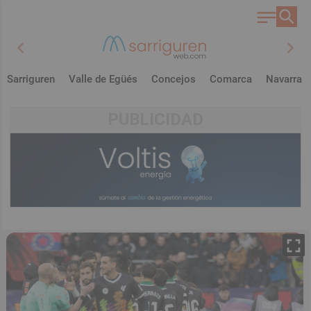
chevron_left
chevron_right
Sarriguren
Valle de Egüés
Concejos
Comarca
Navarra
PUBLICIDAD