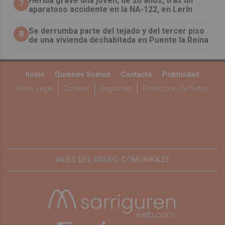
Herida grave una joven, de 26 años, tras un
7
aparatoso accidente en la NA-122, en Lerín
Se derrumba parte del tejado y del tercer piso
8
de una vivienda deshabitada en Puente la Reina
Inicio
Quiénes Somos
Contacto
Publicidad
Aviso Legal
Cookies
Seguridad
Protección De Datos
WEBS DEL GRUPO COMUNIKAZE