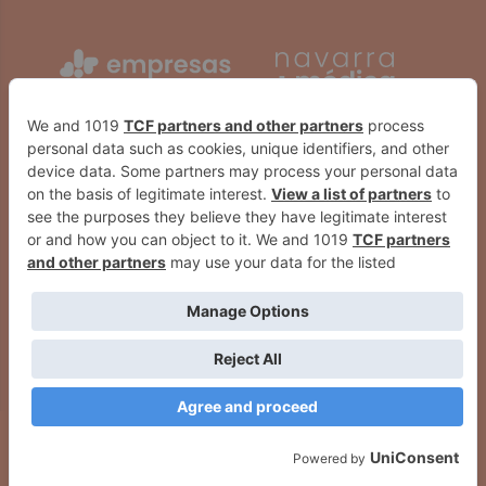
Detenido un menor de 17 años en
Investigado por dañar un vehículo
Estella por agredir a un
tras una discusión de tráfico en
estudiante en la salida del
La Milagrosa
instituto y difundirlo en redes