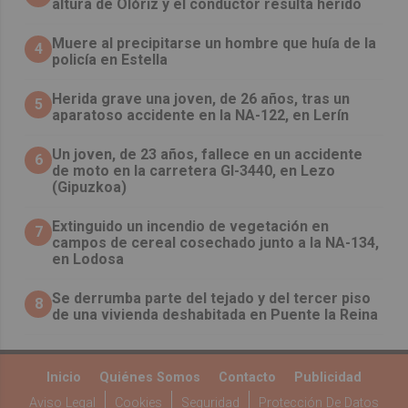
altura de Olóriz y el conductor resulta herido
Muere al precipitarse un hombre que huía de la
4
policía en Estella
Herida grave una joven, de 26 años, tras un
5
aparatoso accidente en la NA-122, en Lerín
Un joven, de 23 años, fallece en un accidente
6
de moto en la carretera GI-3440, en Lezo
(Gipuzkoa)
Extinguido un incendio de vegetación en
7
campos de cereal cosechado junto a la NA-134,
en Lodosa
Se derrumba parte del tejado y del tercer piso
8
de una vivienda deshabitada en Puente la Reina
Inicio
Quiénes Somos
Contacto
Publicidad
Aviso Legal
Cookies
Seguridad
Protección De Datos