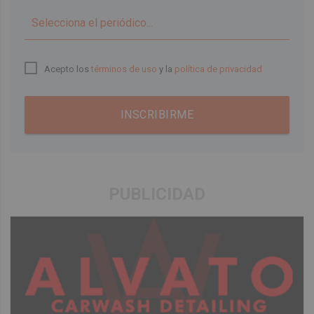
▼
Acepto los
términos de uso
y la
política de privacidad
INSCRIBIRME
PUBLICIDAD