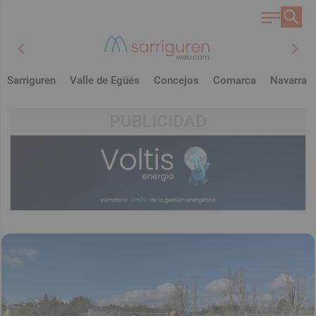
chevron_left
chevron_right
Sarriguren
Valle de Egüés
Concejos
Comarca
Navarra
PUBLICIDAD