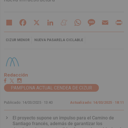
Share
Facebook
X
LinkedIn
Meneame
WhatsApp
Message
Email
Pr
CIZUR MENOR
NUEVA PASARELA CICLABLE
Redacción
PAMPLONA ACTUAL CENDEA DE CIZUR
Publicado: 14/03/2025 ·
13:40
Actualizado: 14/03/2025 · 18:11
El proyecto supone un impulso para el Camino de
Santiago francés, además de garantizar los