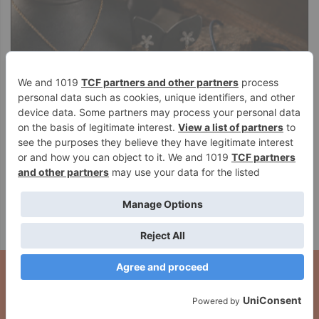
El acuerdo entre el Gobierno de
Reflexionar y entrenar la atención,
Navarra, Elkargi y Sonagar ha
deteriorada por el impacto de las
facilitado la financiación de 324
tecnologías, objetivo de unas
millones en más de 1.800
jornadas del Instituto Cultura y
operaciones
Sociedad (ICS) y el Museo
Universidad de Navarra