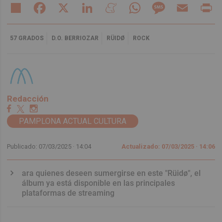
Share
Facebook
X
LinkedIn
Meneame
WhatsApp
Message
Email
Pr
57 GRADOS
D.O. BERRIOZAR
RÜIDØ
ROCK
Redacción
PAMPLONA ACTUAL CULTURA
Publicado: 07/03/2025 ·
14:04
Actualizado: 07/03/2025 · 14:06
ara quienes deseen sumergirse en este "Rüidø", el
álbum ya está disponible en las principales
plataformas de streaming