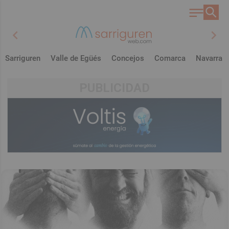
chevron_left
chevron_right
Sarriguren
Valle de Egüés
Concejos
Comarca
Navarra
PUBLICIDAD