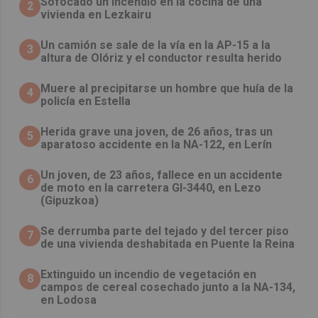
Sofocado un incendio en la cocina de una
2
vivienda en Lezkairu
Un camión se sale de la vía en la AP-15 a la
3
altura de Olóriz y el conductor resulta herido
Muere al precipitarse un hombre que huía de la
4
policía en Estella
Herida grave una joven, de 26 años, tras un
5
aparatoso accidente en la NA-122, en Lerín
Un joven, de 23 años, fallece en un accidente
6
de moto en la carretera GI-3440, en Lezo
(Gipuzkoa)
Se derrumba parte del tejado y del tercer piso
7
de una vivienda deshabitada en Puente la Reina
Extinguido un incendio de vegetación en
8
campos de cereal cosechado junto a la NA-134,
en Lodosa