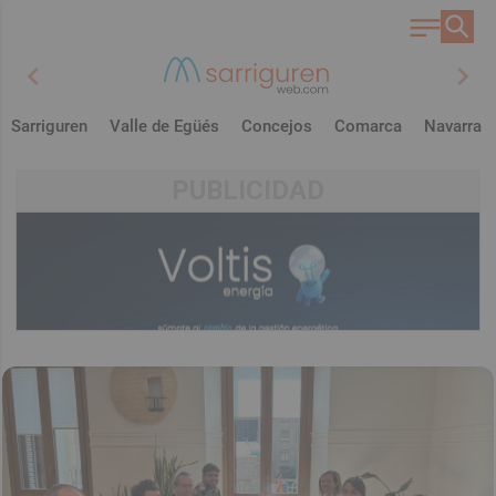
chevron_left
chevron_right
Sarriguren
Valle de Egüés
Concejos
Comarca
Navarra
PUBLICIDAD