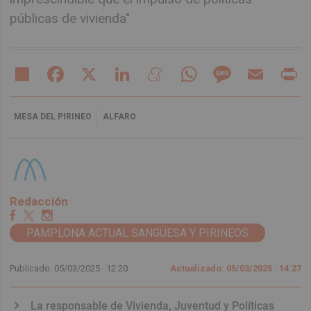
públicas de vivienda"
Share
Facebook
X
LinkedIn
Meneame
WhatsApp
Message
Email
Pr
MESA DEL PIRINEO
ALFARO
Redacción
PAMPLONA ACTUAL SANGÜESA Y PIRINEOS
Publicado: 05/03/2025 ·
12:20
Actualizado: 05/03/2025 · 14:27
La responsable de Vivienda, Juventud y Políticas