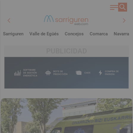
chevron_left
chevron_right
Sarriguren
Valle de Egüés
Concejos
Comarca
Navarra
PUBLICIDAD