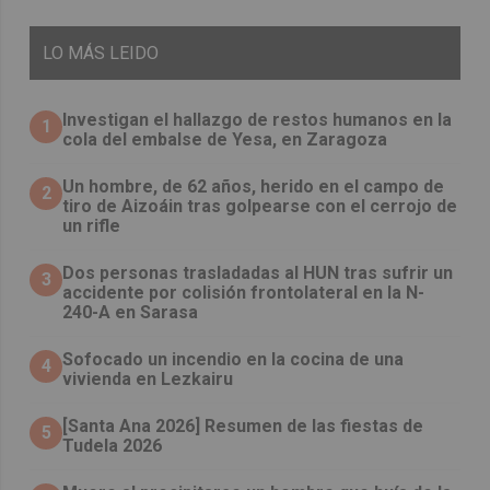
LO
MÁS LEIDO
Investigan el hallazgo de restos humanos en la
1
cola del embalse de Yesa, en Zaragoza
Un hombre, de 62 años, herido en el campo de
2
tiro de Aizoáin tras golpearse con el cerrojo de
un rifle
​Dos personas trasladadas al HUN tras sufrir un
3
accidente por colisión frontolateral en la N-
240-A en Sarasa
Sofocado un incendio en la cocina de una
4
vivienda en Lezkairu
[Santa Ana 2026] Resumen de las fiestas de
5
Tudela 2026