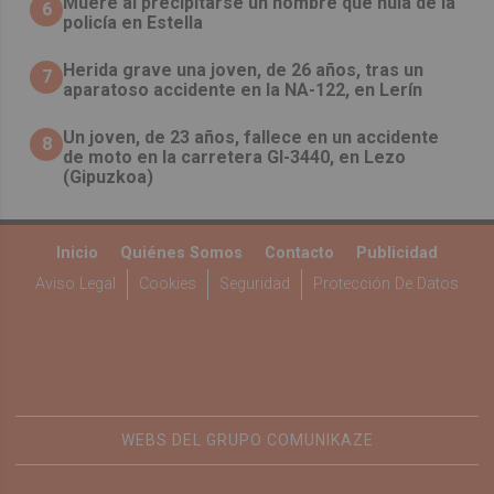
Muere al precipitarse un hombre que huía de la
6
policía en Estella
Herida grave una joven, de 26 años, tras un
7
aparatoso accidente en la NA-122, en Lerín
Un joven, de 23 años, fallece en un accidente
8
de moto en la carretera GI-3440, en Lezo
(Gipuzkoa)
Inicio
Quiénes Somos
Contacto
Publicidad
Aviso Legal
Cookies
Seguridad
Protección De Datos
WEBS DEL GRUPO COMUNIKAZE