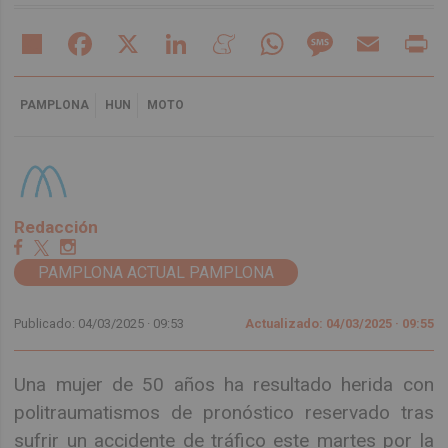
Share
Facebook
X
LinkedIn
Meneame
WhatsApp
Message
Email
Pr
PAMPLONA
HUN
MOTO
Redacción
PAMPLONA ACTUAL PAMPLONA
Publicado: 04/03/2025 ·
09:53
Actualizado: 04/03/2025 · 09:55
Una mujer de 50 años ha resultado herida con
politraumatismos de pronóstico reservado tras
sufrir un accidente de tráfico este martes por la