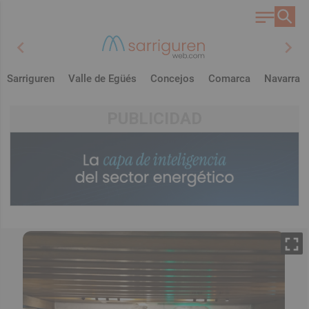
chevron_left
chevron_right
Sarriguren
Valle de Egüés
Concejos
Comarca
Navarra
PUBLICIDAD