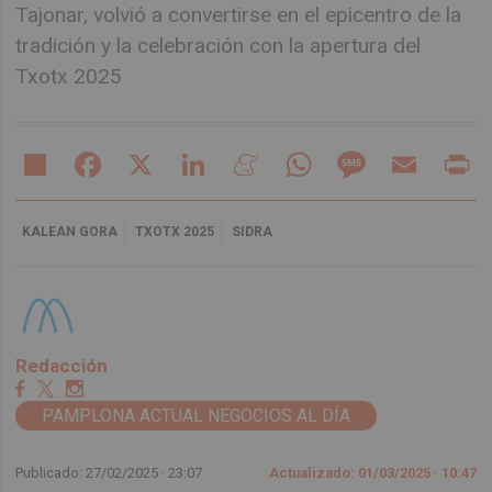
Tajonar, volvió a convertirse en el epicentro de la
tradición y la celebración con la apertura del
Txotx 2025
Share
Facebook
X
LinkedIn
Meneame
WhatsApp
Message
Email
Pr
KALEAN GORA
TXOTX 2025
SIDRA
Redacción
PAMPLONA ACTUAL NEGOCIOS AL DÍA
Publicado: 27/02/2025 ·
23:07
Actualizado: 01/03/2025 · 10:47