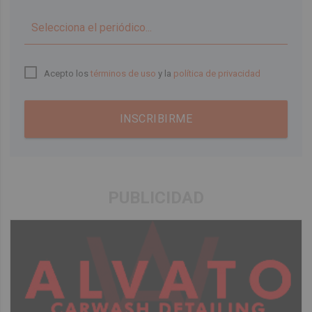
▼
Acepto los
términos de uso
y la
política de privacidad
INSCRIBIRME
PUBLICIDAD