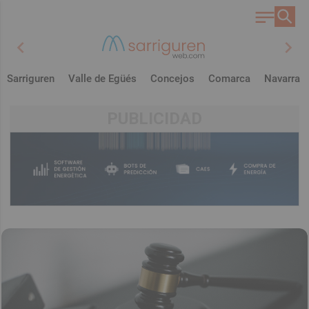
chevron_left
chevron_right
Sarriguren
Valle de Egüés
Concejos
Comarca
Navarra
PUBLICIDAD