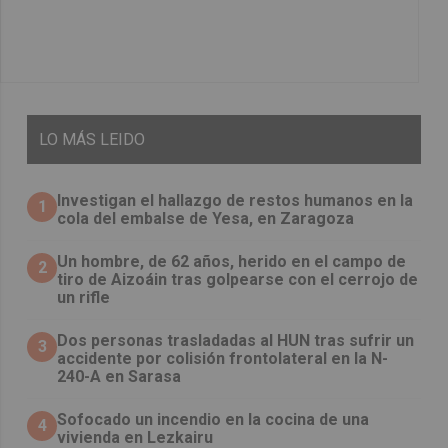
LO
MÁS LEIDO
Investigan el hallazgo de restos humanos en la
1
cola del embalse de Yesa, en Zaragoza
Un hombre, de 62 años, herido en el campo de
2
tiro de Aizoáin tras golpearse con el cerrojo de
un rifle
​Dos personas trasladadas al HUN tras sufrir un
3
accidente por colisión frontolateral en la N-
240-A en Sarasa
Sofocado un incendio en la cocina de una
4
vivienda en Lezkairu