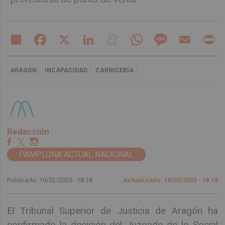
Share
Facebook
X
LinkedIn
Meneame
WhatsApp
Message
Email
Pr
ARAGÓN
INCAPACIDAD
CARNICERÍA
Redacción
PAMPLONA ACTUAL NACIONAL
Publicado: 19/02/2025 ·
18:18
Actualizado: 19/02/2025 · 18:18
El Tribunal Superior de Justicia de Aragón ha
confirmado la decisión del Juzgado de lo Social