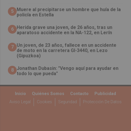
Muere al precipitarse un hombre que huía de la
5
policía en Estella
Herida grave una joven, de 26 años, tras un
6
aparatoso accidente en la NA-122, en Lerín
Un joven, de 23 años, fallece en un accidente
7
de moto en la carretera GI-3440, en Lezo
(Gipuzkoa)
Jonathan Dubasin: "Vengo aquí para ayudar en
8
todo lo que pueda"
Inicio
Quiénes Somos
Contacto
Publicidad
Aviso Legal
Cookies
Seguridad
Protección De Datos