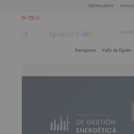
DESTACADOS:
BARBA
chevron_left
Sarriguren
Valle de Egüés