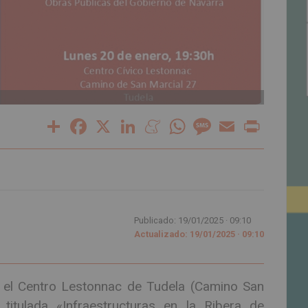
Share
Facebook
X
LinkedIn
Meneame
WhatsApp
Message
Email
Print
Publicado: 19/01/2025 ·
09:10
Actualizado: 19/01/2025 · 09:10
, el Centro Lestonnac de Tudela (Camino San
titulada «Infraestructuras en la Ribera de