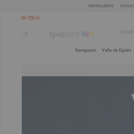
DESTACADOS:
BARBA
chevron_left
Sarriguren
Valle de Egüés