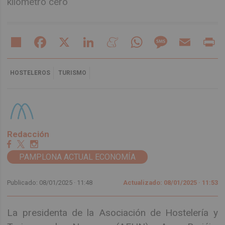
kilómetro cero
Share
Facebook
X
LinkedIn
Meneame
WhatsApp
Message
Email
Pr
HOSTELEROS
TURISMO
Redacción
PAMPLONA ACTUAL ECONOMÍA
Publicado: 08/01/2025 ·
11:48
Actualizado: 08/01/2025 · 11:53
La presidenta de la Asociación de Hostelería y