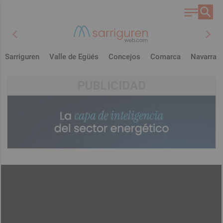
chevron_left
chevron_right
Sarriguren
Valle de Egüés
Concejos
Comarca
Navarra
PUBLICIDAD