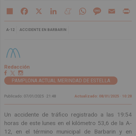
Share
Facebook
X
LinkedIn
Meneame
WhatsApp
Message
Email
Pr
A-12
ACCIDENTE EN BARBARIN
Redacción
PAMPLONA ACTUAL MERINDAD DE ESTELLA
Publicado: 07/01/2025 ·
21:48
Actualizado: 08/01/2025 · 10:28
Un accidente de tráfico registrado a las 19:54
horas de este lunes en el kilómetro 53,6 de la A-
12, en el término municipal de Barbarin y en