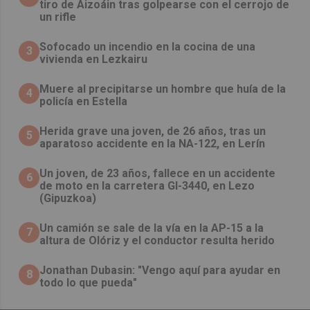
tiro de Aizoáin tras golpearse con el cerrojo de
un rifle
Sofocado un incendio en la cocina de una
3
vivienda en Lezkairu
Muere al precipitarse un hombre que huía de la
4
policía en Estella
Herida grave una joven, de 26 años, tras un
5
aparatoso accidente en la NA-122, en Lerín
Un joven, de 23 años, fallece en un accidente
6
de moto en la carretera GI-3440, en Lezo
(Gipuzkoa)
Un camión se sale de la vía en la AP-15 a la
7
altura de Olóriz y el conductor resulta herido
Jonathan Dubasin: "Vengo aquí para ayudar en
8
todo lo que pueda"