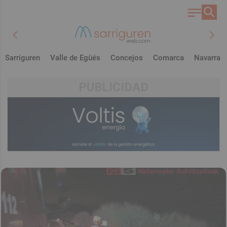
chevron_left
chevron_right
Sarriguren
Valle de Egüés
Concejos
Comarca
Navarra
PUBLICIDAD