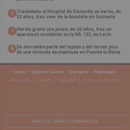
Trasladado al Hospital de Donostia un varón, de
6
52 años, tras caer de la bicicleta en Goizueta
Herida grave una joven, de 26 años, tras un
7
aparatoso accidente en la NA-122, en Lerín
Se derrumba parte del tejado y del tercer piso
8
de una vivienda deshabitada en Puente la Reina
Inicio
Quiénes Somos
Contacto
Publicidad
Aviso Legal
Cookies
Seguridad
Protección De Datos
WEBS DEL GRUPO COMUNIKAZE