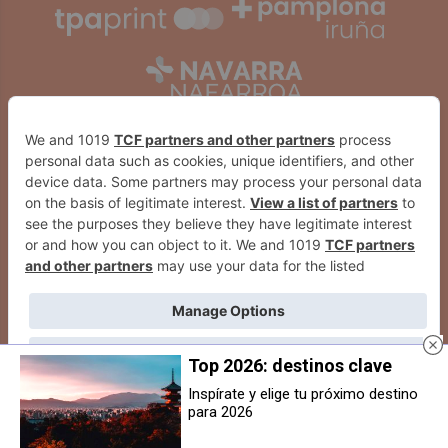
Top 2026: destinos clave
2026
© Grupo Comunikaze
Inspírate y elige tu próximo destino
para 2026
Desarrollado por:
OA Cloud
Huarte estrena un aparcabicis
Detenido dos veces el mismo fin
cubierto
de semana por incumplir una
orden de alejamiento respecto a