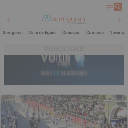
chevron_left
chevron_right
Sarriguren
Valle de Egüés
Concejos
Comarca
Navarra
PUBLICIDAD