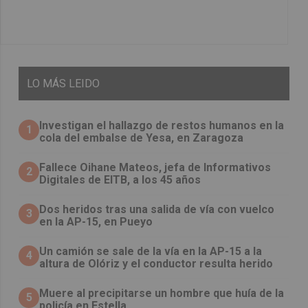
LO
MÁS LEIDO
Investigan el hallazgo de restos humanos en la
1
cola del embalse de Yesa, en Zaragoza
Fallece Oihane Mateos, jefa de Informativos
2
Digitales de EITB, a los 45 años
Dos heridos tras una salida de vía con vuelco
3
en la AP-15, en Pueyo
Un camión se sale de la vía en la AP-15 a la
4
altura de Olóriz y el conductor resulta herido
Muere al precipitarse un hombre que huía de la
5
policía en Estella