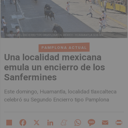
IMAGEN DEL ENCIERRO 'TIPO PAMPLONA' EN MÉXICO -
HUAMANTLA.GOB.MX
PAMPLONA ACTUAL
Una localidad mexicana
emula un encierro de los
Sanfermines
Este domingo, Huamantla, localidad tlaxcalteca
celebró su Segundo Encierro tipo Pamplona
Share
Facebook
X
LinkedIn
Meneame
WhatsApp
Message
Email
Pr