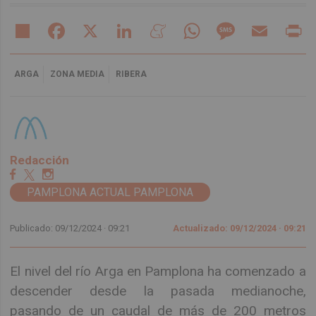
Share
Facebook
X
LinkedIn
Meneame
WhatsApp
Message
Email
Pr
ARGA
ZONA MEDIA
RIBERA
Redacción
PAMPLONA ACTUAL PAMPLONA
Publicado: 09/12/2024 ·
09:21
Actualizado: 09/12/2024 · 09:21
El nivel del río Arga en Pamplona ha comenzado a
descender desde la pasada medianoche,
pasando de un caudal de más de 200 metros