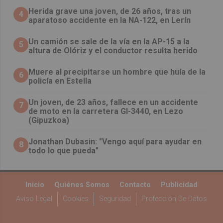
Herida grave una joven, de 26 años, tras un
4
aparatoso accidente en la NA-122, en Lerín
Un camión se sale de la vía en la AP-15 a la
5
altura de Olóriz y el conductor resulta herido
Muere al precipitarse un hombre que huía de la
6
policía en Estella
Un joven, de 23 años, fallece en un accidente
7
de moto en la carretera GI-3440, en Lezo
(Gipuzkoa)
Jonathan Dubasin: "Vengo aquí para ayudar en
8
todo lo que pueda"
Inicio
Quiénes Somos
Contacto
Publicidad
Aviso Legal
Cookies
Seguridad
Protección De Datos