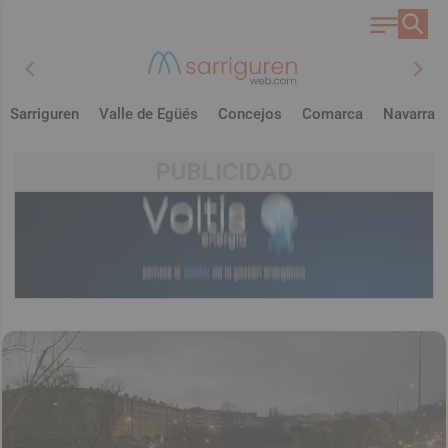
chevron_left
chevron_right
Sarriguren
Valle de Egüés
Concejos
Comarca
Navarra
PUBLICIDAD