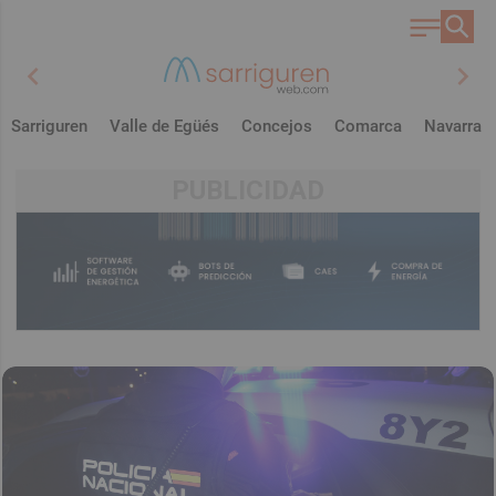
chevron_left
chevron_right
Sarriguren
Valle de Egüés
Concejos
Comarca
Navarra
PUBLICIDAD