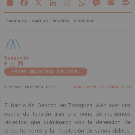
Share
Facebook
X
LinkedIn
Meneame
WhatsApp
Message
Email
Pr
ZARAGOZA
GANCHO
REYERTA
DETENIDOS
Redacción
PAMPLONA ACTUAL NACIONAL
Publicado: 08/12/2024 ·
09:25
Actualizado: 08/12/2024 · 09:25
El barrio del Gancho, en Zaragoza, vivió ayer una
noche de tensión tras una serie de incidentes
violentos que culminaron con la detención de
cinco hombres y la imputación de varios delitos.