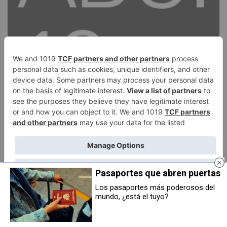
Pasaportes que abren puertas
Los pasaportes más poderosos del
mundo, ¿está el tuyo?
EH Bildu urge al gobierno
El Defensor del Pueblo de Navarra
garantizar el derecho a una
insta a Derechos Sociales a
vivienda digna y asequible en
cumplir con los plazos de pago
toda Navarra
del bono social térmico