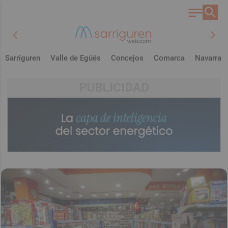
chevron_left
chevron_right
Sarriguren
Valle de Egüés
Concejos
Comarca
Navarra
PUBLICIDAD