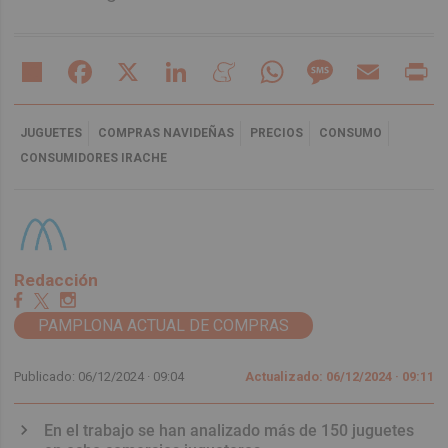
Share
Facebook
X
LinkedIn
Meneame
WhatsApp
Message
Email
Pr
JUGUETES
COMPRAS NAVIDEÑAS
PRECIOS
CONSUMO
CONSUMIDORES IRACHE
Redacción
PAMPLONA ACTUAL DE COMPRAS
Publicado: 06/12/2024 ·
09:04
Actualizado: 06/12/2024 · 09:11
En el trabajo se han analizado más de 150 juguetes