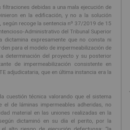
s filtraciones debidas a una mala ejecución de
inieron en la edificación, y no a la solución
l, según recoge la sentencia nº 37/2019 de 15
ntencioso-Administrativo del Tribunal Superior
ia dictamina expresamente que no consta ni
rden para el modelo de impermeabilización de
 la determinación del proyecto y su posterior
tante de impermeabilización consistente en
 adjudicataria, que en última instancia era la
a cuestión técnica valorando que el sistema
ue el de láminas impermeables adheridas, no
dad material en las uniones realizadas en la
egún dictaminó en su día el perito, por la
el alto riesgo de ejecución defectuosa: “la