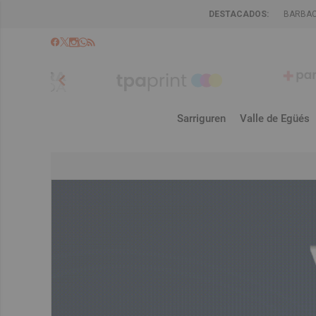
DESTACADOS:
BARBA
chevron_left
Sarriguren
Valle de Egüés