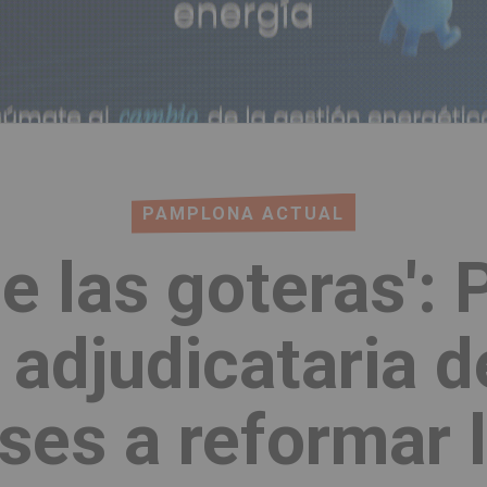
PAMPLONA ACTUAL
de las goteras':
a adjudicataria d
ses a reformar l