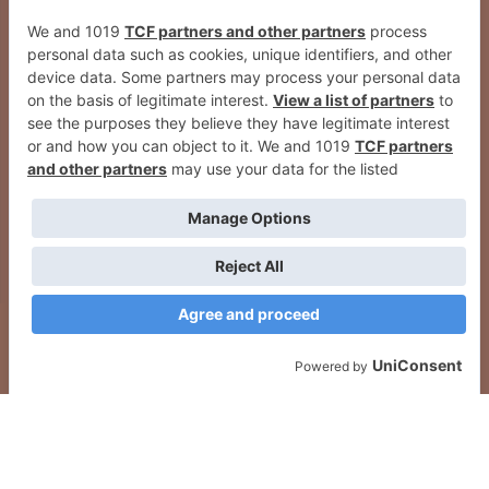
Pamplona pone a disposición de
Pamplona licita un servicio de
los afectados de la DANA fondos
acompañamiento para que entre
económicos, material técnico y
30 y 60 familias en situación
profesionales
vulnerable puedan acceder a una
vivienda estable
2026
© Grupo Comunikaze