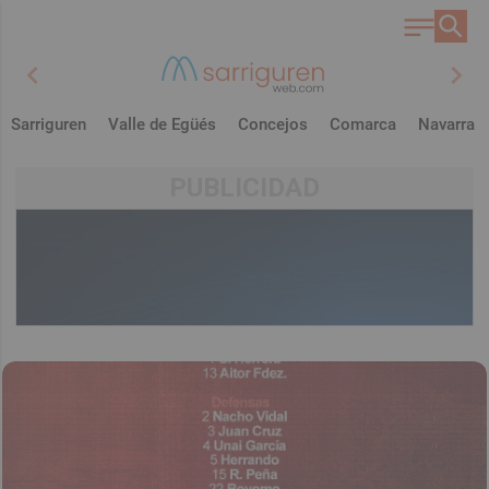
chevron_left
chevron_right
Sarriguren
Valle de Egüés
Concejos
Comarca
Navarra
PUBLICIDAD