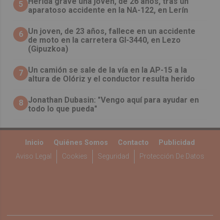
Herida grave una joven, de 26 años, tras un
5
aparatoso accidente en la NA-122, en Lerín
Un joven, de 23 años, fallece en un accidente
6
de moto en la carretera GI-3440, en Lezo
(Gipuzkoa)
Un camión se sale de la vía en la AP-15 a la
7
altura de Olóriz y el conductor resulta herido
Jonathan Dubasin: "Vengo aquí para ayudar en
8
todo lo que pueda"
Inicio
Quiénes Somos
Contacto
Publicidad
Aviso Legal
Cookies
Seguridad
Protección De Datos