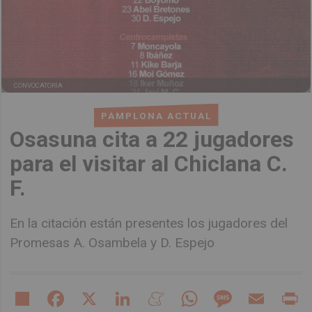
CONVOCATORIA
PAMPLONA ACTUAL
Osasuna cita a 22 jugadores
para el visitar al Chiclana C.
F.
En la citación están presentes los jugadores del
Promesas A. Osambela y D. Espejo
Share
Facebook
X
LinkedIn
Meneame
WhatsApp
Message
Email
Pr