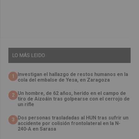
LO
MÁS LEIDO
Investigan el hallazgo de restos humanos en la
1
cola del embalse de Yesa, en Zaragoza
Un hombre, de 62 años, herido en el campo de
2
tiro de Aizoáin tras golpearse con el cerrojo de
un rifle
​Dos personas trasladadas al HUN tras sufrir un
3
accidente por colisión frontolateral en la N-
240-A en Sarasa