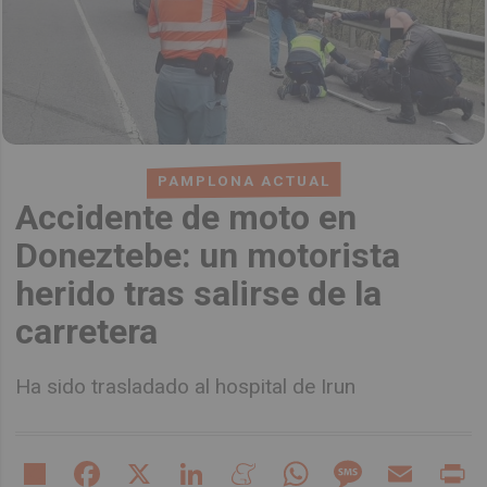
PAMPLONA ACTUAL
Accidente de moto en
Doneztebe: un motorista
herido tras salirse de la
carretera
Ha sido trasladado al hospital de Irun
Share
Facebook
X
LinkedIn
Meneame
WhatsApp
Message
Email
Pr