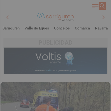
chevron_left
chevron_right
Sarriguren
Valle de Egüés
Concejos
Comarca
Navarra
PUBLICIDAD