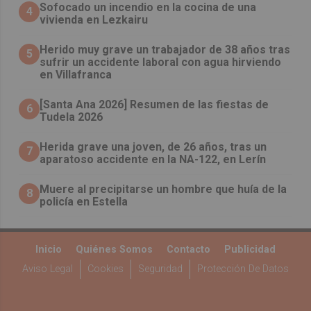
Sofocado un incendio en la cocina de una
4
vivienda en Lezkairu
Herido muy grave un trabajador de 38 años tras
5
sufrir un accidente laboral con agua hirviendo
en Villafranca
[Santa Ana 2026] Resumen de las fiestas de
6
Tudela 2026
Herida grave una joven, de 26 años, tras un
7
aparatoso accidente en la NA-122, en Lerín
Muere al precipitarse un hombre que huía de la
8
policía en Estella
Inicio
Quiénes Somos
Contacto
Publicidad
Aviso Legal
Cookies
Seguridad
Protección De Datos