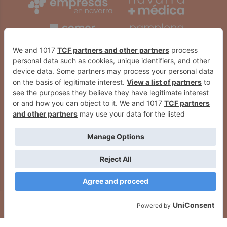
Detienen esta madrugada a 20
El lunes se pondrán a la venta
personas por robos en zonas
597 entradas para el Santiago
afectadas por la DANA
Bernabéu