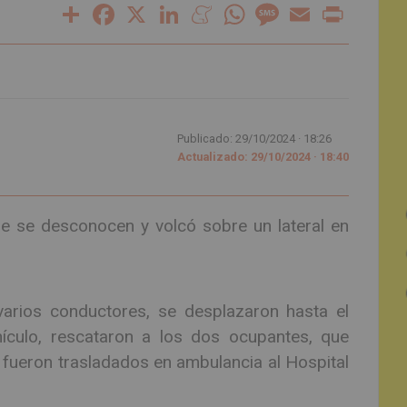
Share
Facebook
X
LinkedIn
Meneame
WhatsApp
Message
Email
Print
Publicado: 29/10/2024 ·
18:26
Actualizado: 29/10/2024 · 18:40
ue se desconocen y volcó sobre un lateral en
arios conductores, se desplazaron hasta el
vehículo, rescataron a los dos ocupantes, que
ueron trasladados en ambulancia al Hospital