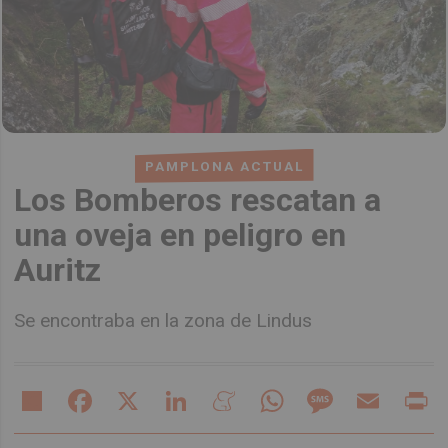
PAMPLONA ACTUAL
Los Bomberos rescatan a
una oveja en peligro en
Auritz
Se encontraba en la zona de Lindus
Share
Facebook
X
LinkedIn
Meneame
WhatsApp
Message
Email
Pr