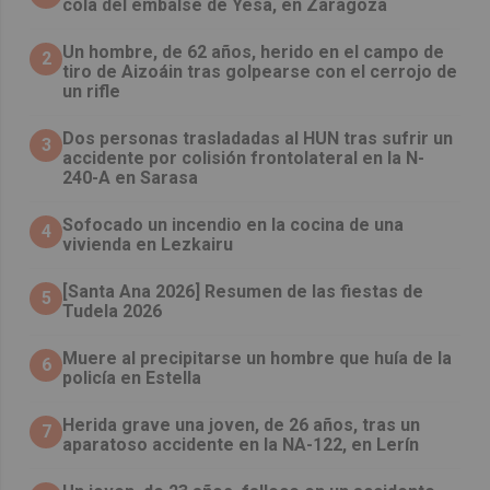
cola del embalse de Yesa, en Zaragoza
Un hombre, de 62 años, herido en el campo de
2
tiro de Aizoáin tras golpearse con el cerrojo de
un rifle
​Dos personas trasladadas al HUN tras sufrir un
3
accidente por colisión frontolateral en la N-
240-A en Sarasa
Sofocado un incendio en la cocina de una
4
vivienda en Lezkairu
[Santa Ana 2026] Resumen de las fiestas de
5
Tudela 2026
Muere al precipitarse un hombre que huía de la
6
policía en Estella
Herida grave una joven, de 26 años, tras un
7
aparatoso accidente en la NA-122, en Lerín