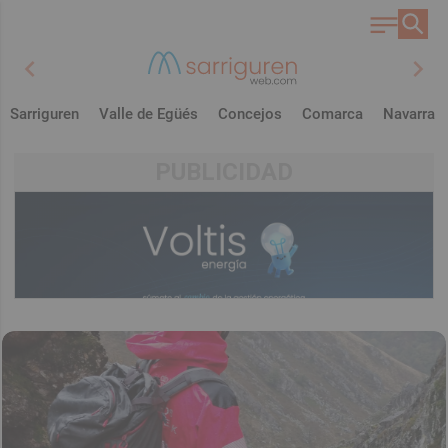
chevron_left
chevron_right
Sarriguren
Valle de Egüés
Concejos
Comarca
Navarra
PUBLICIDAD