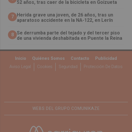
52 años, tras caer de la bicicleta en Goizueta
Herida grave una joven, de 26 años, tras un
7
aparatoso accidente en la NA-122, en Lerín
Se derrumba parte del tejado y del tercer piso
8
de una vivienda deshabitada en Puente la Reina
Inicio
Quiénes Somos
Contacto
Publicidad
Aviso Legal
Cookies
Seguridad
Protección De Datos
WEBS DEL GRUPO COMUNIKAZE