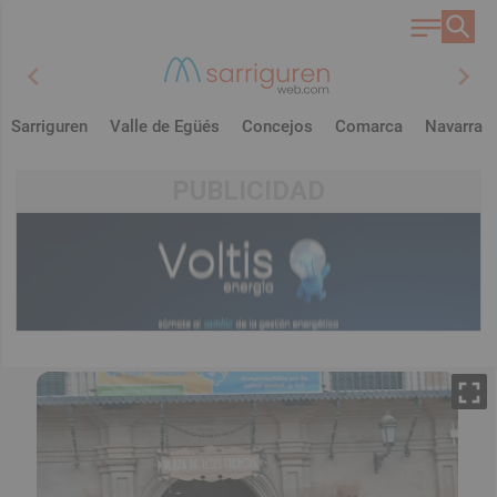
chevron_left
chevron_right
Sarriguren
Valle de Egüés
Concejos
Comarca
Navarra
PUBLICIDAD