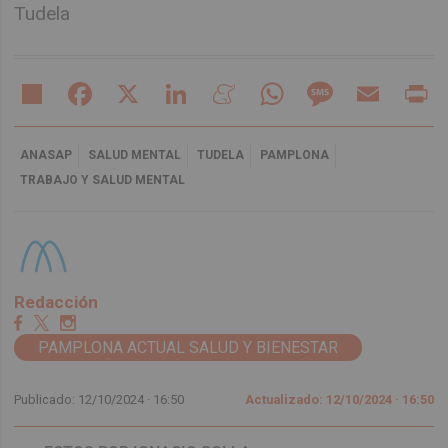
Tudela
Share
Facebook
X
LinkedIn
Meneame
WhatsApp
Message
Email
Pr
ANASAP
SALUD MENTAL
TUDELA
PAMPLONA
TRABAJO Y SALUD MENTAL
Redacción
PAMPLONA ACTUAL SALUD Y BIENESTAR
Publicado: 12/10/2024 ·
16:50
Actualizado: 12/10/2024 · 16:50