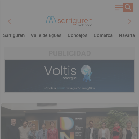
chevron_left
chevron_right
Sarriguren
Valle de Egüés
Concejos
Comarca
Navarra
PUBLICIDAD