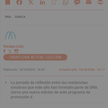
Share
Facebook
X
LinkedIn
Meneame
WhatsApp
Message
Email
Pr
DNA
DANZA
Redacción
PAMPLONA ACTUAL CULTURA
Publicado: 10/10/2024 ·
13:20
Actualizado: 10/10/2024 · 16:17
La jornada de reflexión entre las residencias
creativas que este año han formado parte de DNA
cierra una nueva edición de este programa de
promoción d