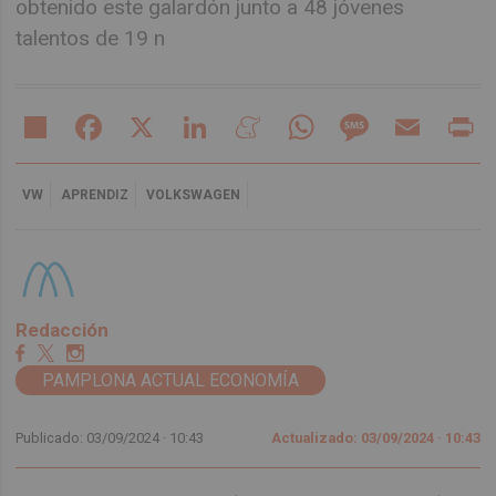
obtenido este galardón junto a 48 jóvenes
talentos de 19 n
Share
Facebook
X
LinkedIn
Meneame
WhatsApp
Message
Email
Pr
VW
APRENDIZ
VOLKSWAGEN
Redacción
PAMPLONA ACTUAL ECONOMÍA
Publicado: 03/09/2024 ·
10:43
Actualizado: 03/09/2024 · 10:43