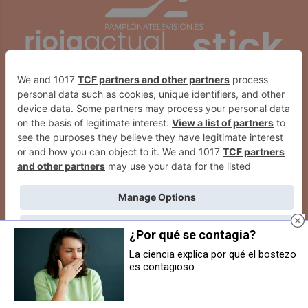
¿Por qué se contagia?
La ciencia explica por qué el bostezo
es contagioso
Euskarabidea lanza “Euskera
Denuncian que jóvenes
ahora”, la nueva campaña para
migrantes vuelven a la calle tras la
fomentar el aprendizaje de este
prohibición de pernoctar en una
idioma
bajera de Descalzos