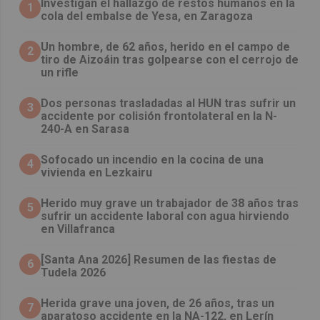
Investigan el hallazgo de restos humanos en la
1
cola del embalse de Yesa, en Zaragoza
Un hombre, de 62 años, herido en el campo de
2
tiro de Aizoáin tras golpearse con el cerrojo de
un rifle
​Dos personas trasladadas al HUN tras sufrir un
3
accidente por colisión frontolateral en la N-
240-A en Sarasa
Sofocado un incendio en la cocina de una
4
vivienda en Lezkairu
Herido muy grave un trabajador de 38 años tras
5
sufrir un accidente laboral con agua hirviendo
en Villafranca
[Santa Ana 2026] Resumen de las fiestas de
6
Tudela 2026
Herida grave una joven, de 26 años, tras un
7
aparatoso accidente en la NA-122, en Lerín