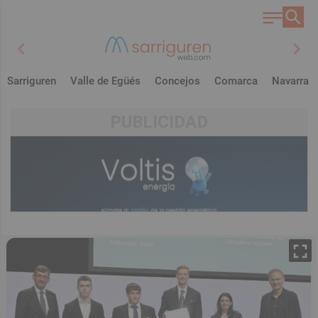
chevron_left
chevron_right
Sarriguren
Valle de Egüés
Concejos
Comarca
Navarra
PUBLICIDAD