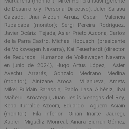
Martiarena (monitor), Mikel Herrera Isasi (gerente
de Desarrollo y Personal Directivo), Julen Sarasa
Calzado, Unai Aizpún Arruiz, Óscar Valencia
Rubalcaba (monitor); Sergi Pereira Rodríguez,
Javier Ocáriz Tejada, Asier Prieto Azcona, Carlos
de la Parra Castro, Michael Hobusch (presidente
de Volkswagen Navarra), Kai Feuerherdt (director
de Recursos Humanos de Volkswagen Navarra
en junio de 2024), Hugo Artus López, Asier
Ayechu Arrarás, Gonzalo Medrano Medina
(monitor), Aintzane Aroca Villanueva, Amets
Mikel Buldain Sarasola, Pablo Lasa Albéniz, Ibai
Mañeru Aróstegui, Juan Jesús Venegas del Rey,
Kepa Iturralde Azcoiti, Eduardo Aguerri Asiain
(monitor); Fila inferior, Oihan Iriarte Jauregi,
Xabier Miguéliz Monreal, Ainara Biurrun Gómez