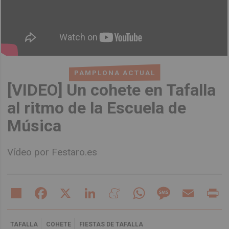
PAMPLONA ACTUAL
[VIDEO] Un cohete en Tafalla
al ritmo de la Escuela de
Música
Vídeo por Festaro.es
Share
Facebook
X
LinkedIn
Meneame
WhatsApp
Message
Email
Pr
TAFALLA
COHETE
FIESTAS DE TAFALLA