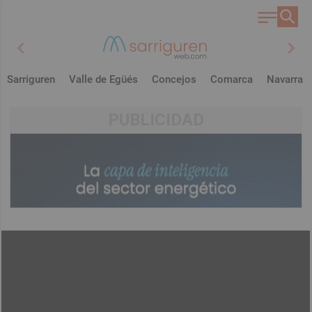
chevron_left
chevron_right
Sarriguren
Valle de Egüés
Concejos
Comarca
Navarra
PUBLICIDAD