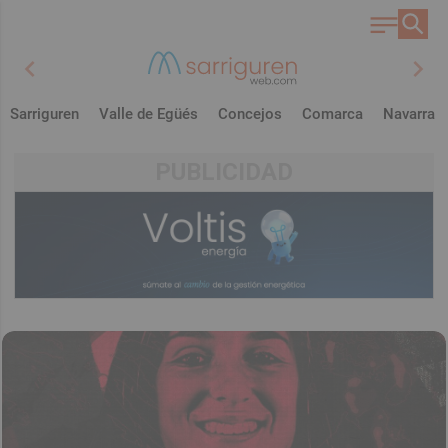
chevron_left
chevron_right
Sarriguren
Valle de Egüés
Concejos
Comarca
Navarra
PUBLICIDAD