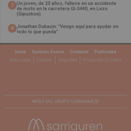
Un joven, de 23 años, fallece en un accidente
7
de moto en la carretera GI-3440, en Lezo
(Gipuzkoa)
Jonathan Dubasin: "Vengo aquí para ayudar en
8
todo lo que pueda"
Inicio
Quiénes Somos
Contacto
Publicidad
Aviso Legal
Cookies
Seguridad
Protección De Datos
WEBS DEL GRUPO COMUNIKAZE