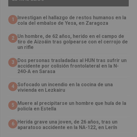
Investigan el hallazgo de restos humanos en la
1
cola del embalse de Yesa, en Zaragoza
Un hombre, de 62 años, herido en el campo de
2
tiro de Aizoáin tras golpearse con el cerrojo de
un rifle
​Dos personas trasladadas al HUN tras sufrir un
3
accidente por colisión frontolateral en la N-
240-A en Sarasa
Sofocado un incendio en la cocina de una
4
vivienda en Lezkairu
Muere al precipitarse un hombre que huía de la
5
policía en Estella
Herida grave una joven, de 26 años, tras un
6
aparatoso accidente en la NA-122, en Lerín