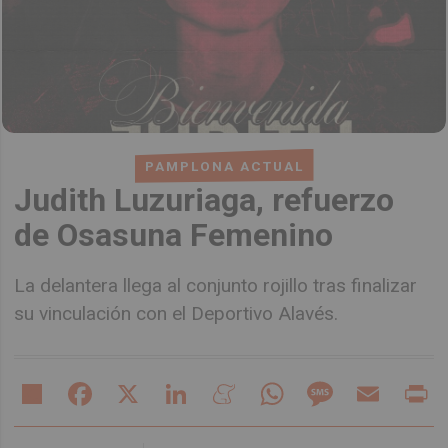
PAMPLONA ACTUAL
Judith Luzuriaga, refuerzo
de Osasuna Femenino
La delantera llega al conjunto rojillo tras finalizar
su vinculación con el Deportivo Alavés.
Share
Facebook
X
LinkedIn
Meneame
WhatsApp
Message
Email
Pr