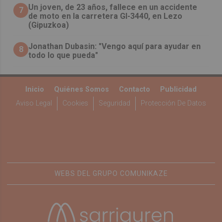
Un joven, de 23 años, fallece en un accidente
7
de moto en la carretera GI-3440, en Lezo
(Gipuzkoa)
Jonathan Dubasin: "Vengo aquí para ayudar en
8
todo lo que pueda"
Inicio
Quiénes Somos
Contacto
Publicidad
Aviso Legal
Cookies
Seguridad
Protección De Datos
WEBS DEL GRUPO COMUNIKAZE