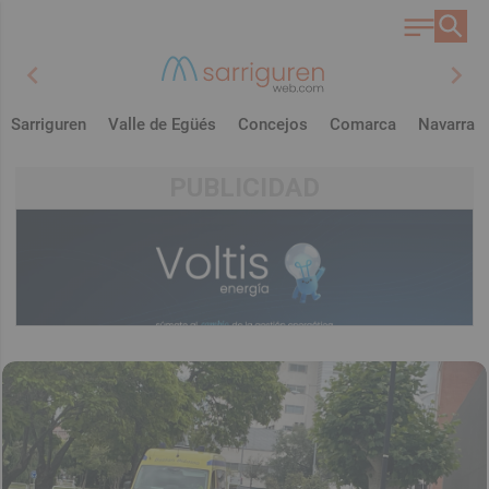
chevron_left
chevron_right
Sarriguren
Valle de Egüés
Concejos
Comarca
Navarra
PUBLICIDAD