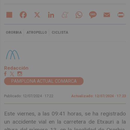
Share
Facebook
X
LinkedIn
Meneame
WhatsApp
Message
Email
Pr
ORORBIA
ATROPELLO
CICLISTA
Redacción
PAMPLONA ACTUAL COMARCA
Publicado: 12/07/2024 ·
17:22
Actualizado: 12/07/2024 · 17:23
Este viernes, a las 09:41 horas, se ha registrado
un accidente vial en la carretera de Etxauri a la
altura del número 13, en la localidad de Ororbia.