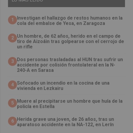
Investigan el hallazgo de restos humanos en la
1
cola del embalse de Yesa, en Zaragoza
Un hombre, de 62 años, herido en el campo de
2
tiro de Aizoáin tras golpearse con el cerrojo de
un rifle
​Dos personas trasladadas al HUN tras sufrir un
3
accidente por colisión frontolateral en la N-
240-A en Sarasa
Sofocado un incendio en la cocina de una
4
vivienda en Lezkairu
Muere al precipitarse un hombre que huía de la
5
policía en Estella
Herida grave una joven, de 26 años, tras un
6
aparatoso accidente en la NA-122, en Lerín