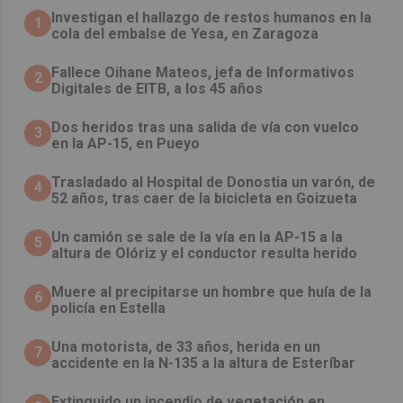
Investigan el hallazgo de restos humanos en la
1
cola del embalse de Yesa, en Zaragoza
Fallece Oihane Mateos, jefa de Informativos
2
Digitales de EITB, a los 45 años
Dos heridos tras una salida de vía con vuelco
3
en la AP-15, en Pueyo
Trasladado al Hospital de Donostia un varón, de
4
52 años, tras caer de la bicicleta en Goizueta
Un camión se sale de la vía en la AP-15 a la
5
altura de Olóriz y el conductor resulta herido
Muere al precipitarse un hombre que huía de la
6
policía en Estella
Una motorista, de 33 años, herida en un
7
accidente en la N-135 a la altura de Esteríbar
Extinguido un incendio de vegetación en