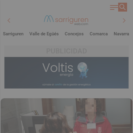
chevron_left
chevron_right
Sarriguren
Valle de Egüés
Concejos
Comarca
Navarra
PUBLICIDAD