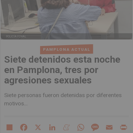
POLICÍA FORAL
PAMPLONA ACTUAL
Siete detenidos esta noche
en Pamplona, tres por
agresiones sexuales
Siete personas fueron detenidas por diferentes
motivos...
Share
Facebook
X
LinkedIn
Meneame
WhatsApp
Message
Email
Pr