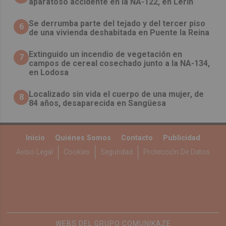
aparatoso accidente en la NA-122, en Lerín
Se derrumba parte del tejado y del tercer piso
6
de una vivienda deshabitada en Puente la Reina
Extinguido un incendio de vegetación en
7
campos de cereal cosechado junto a la NA-134,
en Lodosa
Localizado sin vida el cuerpo de una mujer, de
8
84 años, desaparecida en Sangüesa
Inicio
Quiénes Somos
Contacto
Publicidad
Aviso Legal
Cookies
Seguridad
Protección De Datos
WEBS DEL GRUPO COMUNIKAZE