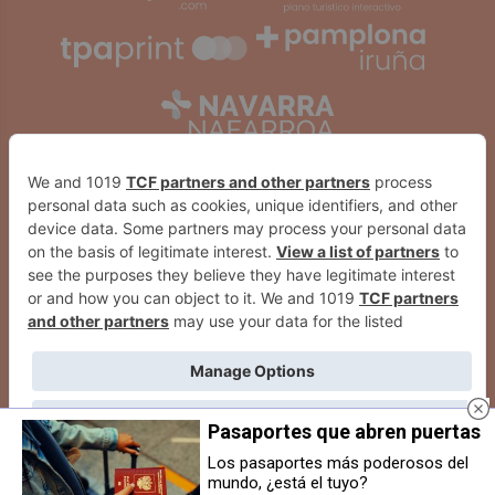
Pasaportes que abren puertas
2026
© Grupo Comunikaze
Los pasaportes más poderosos del
La parlamentaria de UPN
Los toros de La Palmosilla
mundo, ¿está el tuyo?
Desarrollado por:
OA Cloud
Valdemoros renuncia a seguir en
desembarcan en los corrales del