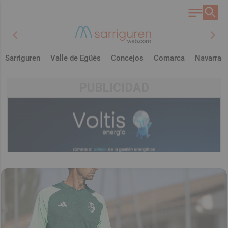
chevron_left
chevron_right
Sarriguren
Valle de Egüés
Concejos
Comarca
Navarra
PUBLICIDAD