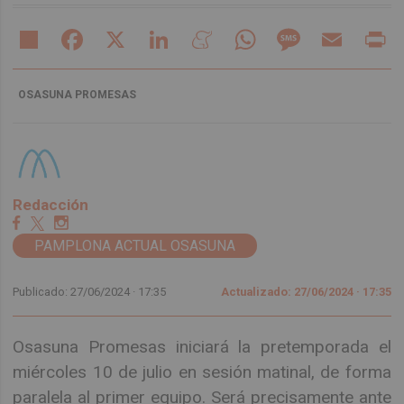
Share
Facebook
X
LinkedIn
Meneame
WhatsApp
Message
Email
Pr
OSASUNA PROMESAS
Redacción
PAMPLONA ACTUAL OSASUNA
Publicado: 27/06/2024 ·
17:35
Actualizado: 27/06/2024 · 17:35
Osasuna Promesas iniciará la pretemporada el
miércoles 10 de julio en sesión matinal, de forma
paralela al primer equipo. Será precisamente ante