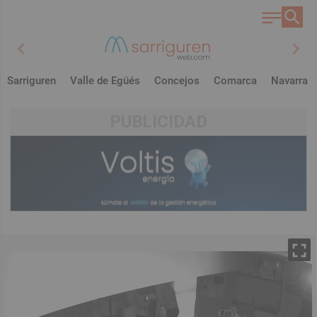
chevron_left
chevron_right
Sarriguren
Valle de Egüés
Concejos
Comarca
Navarra
PUBLICIDAD