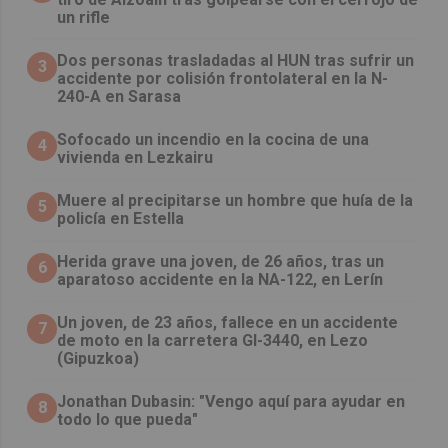
un rifle
​Dos personas trasladadas al HUN tras sufrir un
3
accidente por colisión frontolateral en la N-
240-A en Sarasa
Sofocado un incendio en la cocina de una
4
vivienda en Lezkairu
Muere al precipitarse un hombre que huía de la
5
policía en Estella
Herida grave una joven, de 26 años, tras un
6
aparatoso accidente en la NA-122, en Lerín
Un joven, de 23 años, fallece en un accidente
7
de moto en la carretera GI-3440, en Lezo
(Gipuzkoa)
Jonathan Dubasin: "Vengo aquí para ayudar en
8
todo lo que pueda"