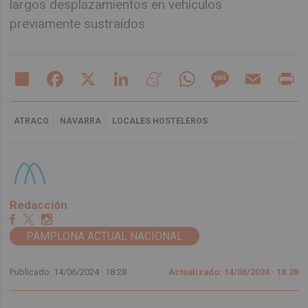
largos desplazamientos en vehículos
previamente sustraídos
Share
Facebook
X
LinkedIn
Meneame
WhatsApp
Message
Email
Pr
ATRACO
NAVARRA
LOCALES HOSTELEROS
Redacción
PAMPLONA ACTUAL NACIONAL
Publicado: 14/06/2024 ·
18:28
Actualizado: 14/06/2024 · 18:28