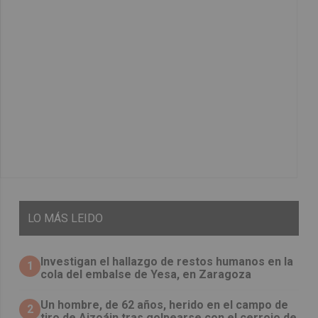
LO
MÁS LEIDO
Investigan el hallazgo de restos humanos en la
1
cola del embalse de Yesa, en Zaragoza
Un hombre, de 62 años, herido en el campo de
2
tiro de Aizoáin tras golpearse con el cerrojo de