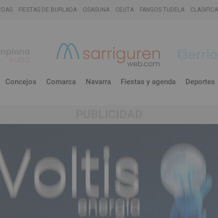
COAS
FIESTAS DE BURLADA
OSASUNA
CEUTA
FANGOS TUDELA
CLASIFIC
Concejos
Comarca
Navarra
Fiestas y agenda
Deportes
PUBLICIDAD