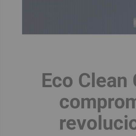
Eco Clean 
comprome
revoluc