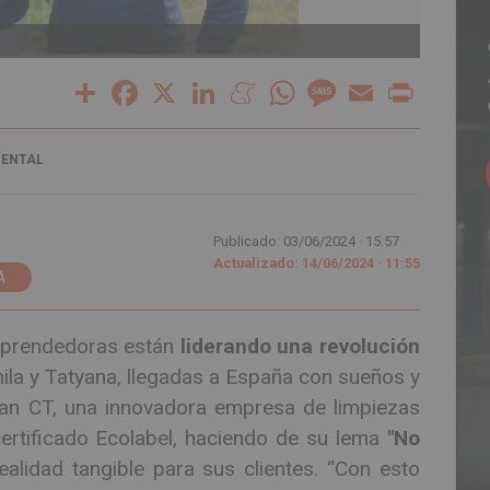
Sello 
Share
Facebook
X
LinkedIn
Meneame
WhatsApp
Message
Email
Print
IENTAL
Publicado: 03/06/2024 ·
15:57
Actualizado: 14/06/2024 · 11:55
A
prendedoras están
liderando una revolución
ila y Tatyana, llegadas a España con sueños y
ean CT, una innovadora empresa de limpiezas
certificado Ecolabel, haciendo de su lema
"No
ealidad tangible para sus clientes. “Con esto