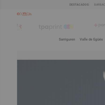
DESTACADOS:
BARBA
chevron_left
Sarriguren
Valle de Egüés