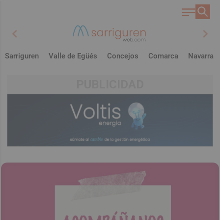
chevron_left
chevron_right
Sarriguren
Valle de Egüés
Concejos
Comarca
Navarra
PUBLICIDAD