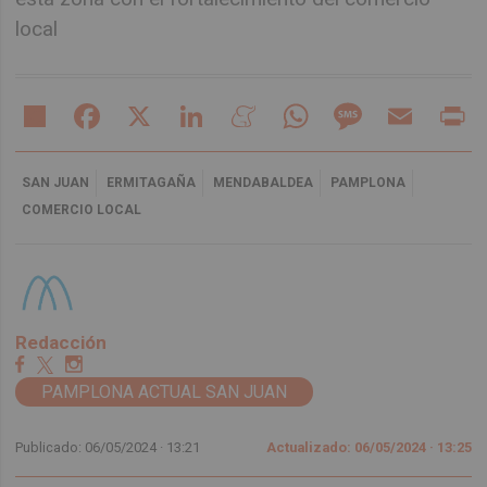
local
Share
Facebook
X
LinkedIn
Meneame
WhatsApp
Message
Email
Pr
SAN JUAN
ERMITAGAÑA
MENDABALDEA
PAMPLONA
COMERCIO LOCAL
Redacción
PAMPLONA ACTUAL SAN JUAN
Publicado: 06/05/2024 ·
13:21
Actualizado: 06/05/2024 · 13:25