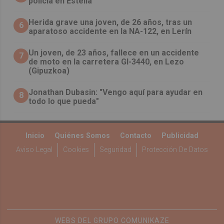
policía en Estella
Herida grave una joven, de 26 años, tras un
6
aparatoso accidente en la NA-122, en Lerín
Un joven, de 23 años, fallece en un accidente
7
de moto en la carretera GI-3440, en Lezo
(Gipuzkoa)
Jonathan Dubasin: "Vengo aquí para ayudar en
8
todo lo que pueda"
Inicio
Quiénes Somos
Contacto
Publicidad
Aviso Legal
Cookies
Seguridad
Protección De Datos
WEBS DEL GRUPO COMUNIKAZE