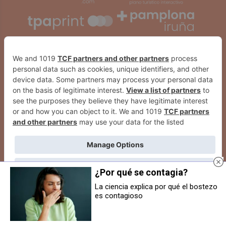
¿Por qué se contagia?
La ciencia explica por qué el bostezo
es contagioso
2026
© Grupo Comunikaze
Detenido un menor por atracar a
Mercadillo solidario en Mutilva
un joven en fiestas de la Txantrea
Desarrollado por:
OA Cloud