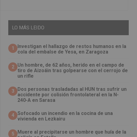
LO
MÁS LEIDO
Investigan el hallazgo de restos humanos en la
1
cola del embalse de Yesa, en Zaragoza
Un hombre, de 62 años, herido en el campo de
2
tiro de Aizoáin tras golpearse con el cerrojo de
un rifle
​Dos personas trasladadas al HUN tras sufrir un
3
accidente por colisión frontolateral en la N-
240-A en Sarasa
Sofocado un incendio en la cocina de una
4
vivienda en Lezkairu
Muere al precipitarse un hombre que huía de la
5