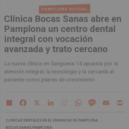
PAMPLONA ACTUAL
Clínica Bocas Sanas abre en
Pamplona un centro dental
integral con vocación
avanzada y trato cercano
La nueva clínica en Sangüesa 14 apuesta por la
atención integral, la tecnología y la cercanía al
paciente como pilares de crecimiento
Share
Facebook
X
LinkedIn
Meneame
WhatsApp
Message
Email
Pr
CLINICAS DENTALES EN EL ENSANCHE DE PAMPLONA
BOCAS SANAS PAMPLONA