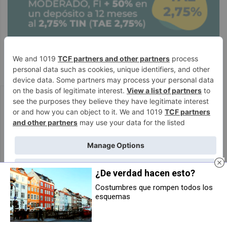
PUBLICIDAD
¿De verdad hacen esto?
Costumbres que rompen todos los
esquemas
Nexum Proclean: la empresa que
La esquina de mi tierra trae el
quiere revolucionar la limpieza
sabor de Colombia y productos
con tecnología y compromiso
latinos al barrio de San Juan en
ecológico
Pamplona