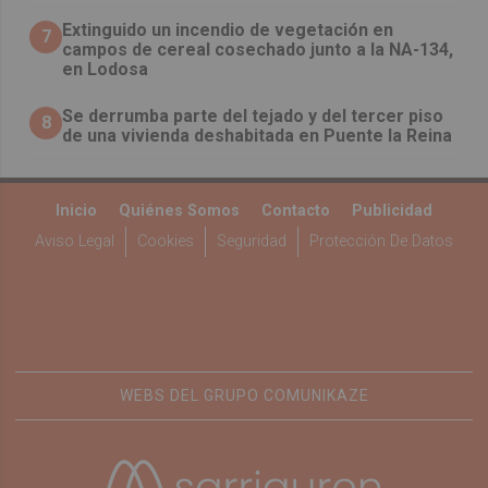
Extinguido un incendio de vegetación en
7
campos de cereal cosechado junto a la NA-134,
en Lodosa
Se derrumba parte del tejado y del tercer piso
8
de una vivienda deshabitada en Puente la Reina
Inicio
Quiénes Somos
Contacto
Publicidad
Aviso Legal
Cookies
Seguridad
Protección De Datos
WEBS DEL GRUPO COMUNIKAZE