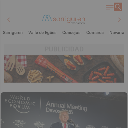
chevron_left
chevron_right
Sarriguren
Valle de Egüés
Concejos
Comarca
Navarra
PUBLICIDAD