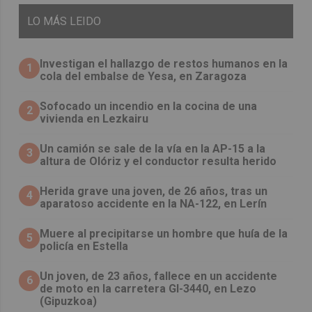
LO
MÁS LEIDO
Investigan el hallazgo de restos humanos en la
1
cola del embalse de Yesa, en Zaragoza
Sofocado un incendio en la cocina de una
2
vivienda en Lezkairu
Un camión se sale de la vía en la AP-15 a la
3
altura de Olóriz y el conductor resulta herido
Herida grave una joven, de 26 años, tras un
4
aparatoso accidente en la NA-122, en Lerín
Muere al precipitarse un hombre que huía de la
5
policía en Estella
Un joven, de 23 años, fallece en un accidente
6
de moto en la carretera GI-3440, en Lezo
(Gipuzkoa)