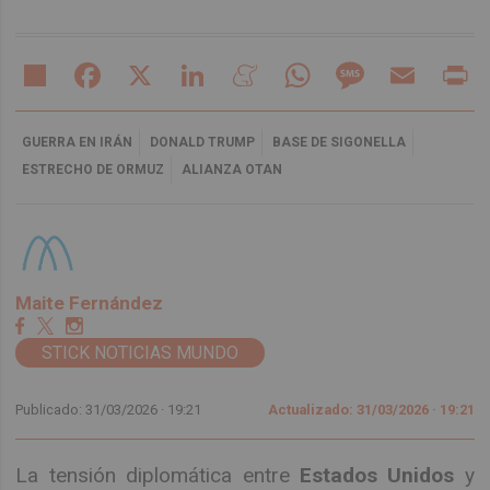
Share
Facebook
X
LinkedIn
Meneame
WhatsApp
Message
Email
Pr
GUERRA EN IRÁN
DONALD TRUMP
BASE DE SIGONELLA
ESTRECHO DE ORMUZ
ALIANZA OTAN
Maite Fernández
STICK NOTICIAS MUNDO
Publicado: 31/03/2026 ·
19:21
Actualizado: 31/03/2026 · 19:21
La tensión diplomática entre
Estados Unidos
y