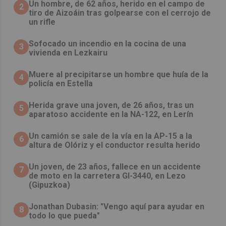
Un hombre, de 62 años, herido en el campo de
2
tiro de Aizoáin tras golpearse con el cerrojo de
un rifle
Sofocado un incendio en la cocina de una
3
vivienda en Lezkairu
Muere al precipitarse un hombre que huía de la
4
policía en Estella
Herida grave una joven, de 26 años, tras un
5
aparatoso accidente en la NA-122, en Lerín
Un camión se sale de la vía en la AP-15 a la
6
altura de Olóriz y el conductor resulta herido
Un joven, de 23 años, fallece en un accidente
7
de moto en la carretera GI-3440, en Lezo
(Gipuzkoa)
Jonathan Dubasin: "Vengo aquí para ayudar en
8
todo lo que pueda"