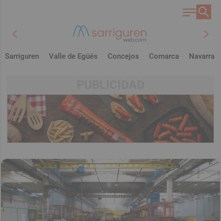
chevron_left
chevron_right
Sarriguren
Valle de Egüés
Concejos
Comarca
Navarra
PUBLICIDAD