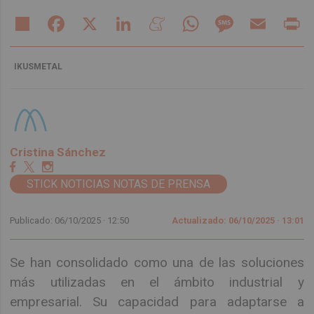
Share
Facebook
X
LinkedIn
Meneame
WhatsApp
Message
Email
Pr
IKUSMETAL
Cristina Sánchez
STICK NOTICIAS NOTAS DE PRENSA
Publicado: 06/10/2025 ·
12:50
Actualizado: 06/10/2025 · 13:01
Se han consolidado como una de las soluciones
más utilizadas en el ámbito industrial y
empresarial. Su capacidad para adaptarse a